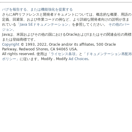
バグを報告する、または機能強化を提案する
さらにAPIリファレンスと開発者ドキュメントについては、概念的な概要、用語の
定義、回避策、および作業コードの例など、より詳細な開発者向けの説明が含ま
れている
「Java SEドキュメンテーション」
を参照してください。
その他のバー
ジョン。
Javaは、米国およびその他の国におけるOracleおよび/またはその関連会社の商標
または登録商標です。
Copyright
© 1993, 2022, Oracle and/or its affiliates, 500 Oracle
Parkway, Redwood Shores, CA 94065 USA.
All rights reserved.
使用は
「ライセンス条項」
と
「ドキュメンテーション再配布
ポリシー」
に従います。
Modify
. Modify
Ad Choices
.