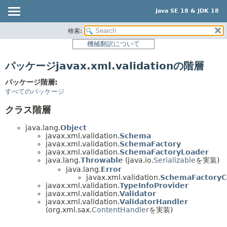
Java SE 18 & JDK 18
検索:
概要
機械翻訳について
モジュール
パッケージjavax.xml.validationの階層
パッケージ
クラス
パッケージ階層:
すべてのパッケージ
使用
クラス階層
階層ツリー
プレビュー
java.lang.
Object
javax.xml.validation.
Schema
新規
javax.xml.validation.
SchemaFactory
javax.xml.validation.
SchemaFactoryLoader
非推奨
java.lang.
Throwable
(java.io.
Serializable
を実装)
java.lang.
Error
索引
javax.xml.validation.
SchemaFactoryCo
javax.xml.validation.
TypeInfoProvider
ヘルプ
javax.xml.validation.
Validator
javax.xml.validation.
ValidatorHandler
(org.xml.sax.
ContentHandler
を実装)