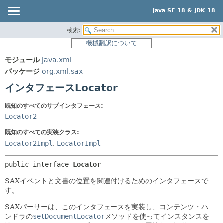
Java SE 18 & JDK 18
検索:
概要
サマリー:
機械翻訳について
ネスト済
モジュール
モジュール
java.xml
フィールド
パッケージ
パッケージ
org.xml.sax
コンストラクタ
クラス
インタフェースLocator
メソッド
使用
既知のすべてのサブインタフェース:
ツリー
詳細:
Locator2
プレビュー
フィールド
既知のすべての実装クラス:
新規
コンストラクタ
Locator2Impl
,
LocatorImpl
非推奨
メソッド
public interface 
Locator
索引
SAXイベントと文書の位置を関連付けるためのインタフェースで
ヘルプ
す。
SAXパーサーは、このインタフェースを実装し、コンテンツ・ハ
ンドラの
setDocumentLocator
メソッドを使ってインスタンスを