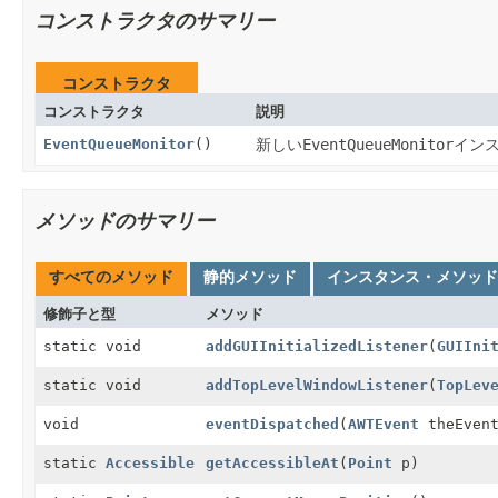
コンストラクタのサマリー
コンストラクタ
コンストラクタ
説明
EventQueueMonitor
()
新しい
EventQueueMonitor
イン
メソッドのサマリー
すべてのメソッド
静的メソッド
インスタンス・メソッド
修飾子と型
メソッド
static void
addGUIInitializedListener
(
GUIIni
static void
addTopLevelWindowListener
(
TopLev
void
eventDispatched
(
AWTEvent
theEven
static
Accessible
getAccessibleAt
(
Point
p)