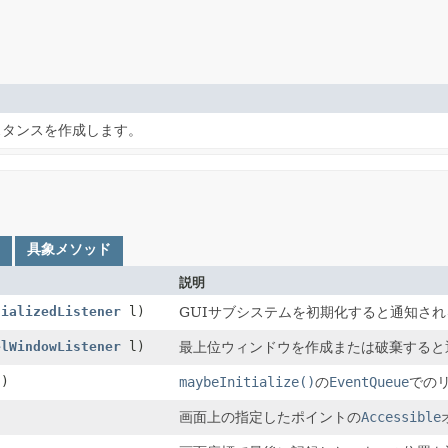
スタンスを作成します。
具象メソッド
説明
tializedListener
l)
GUIサブシステムを初期化すると通知さ
elWindowListener
l)
最上位ウィンドウを作成または破棄すると
t)
maybeInitialize()
の
EventQueue
での
画面上の指定したポイントの
Accessible