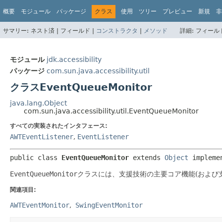
概要
モジュール
パッケージ
クラス
使用
ツリー
プレビュー
新規
非
サマリー:
ネスト済 |
フィールド |
コンストラクタ
|
メソッド
詳細:
フィールド
モジュール
jdk.accessibility
パッケージ
com.sun.java.accessibility.util
クラスEventQueueMonitor
java.lang.Object
com.sun.java.accessibility.util.EventQueueMonitor
すべての実装されたインタフェース:
AWTEventListener
,
EventListener
public class 
EventQueueMonitor
extends 
Object
 impleme
EventQueueMonitor
クラスには、支援技術の主要コア機能(および
関連項目:
AWTEventMonitor
SwingEventMonitor