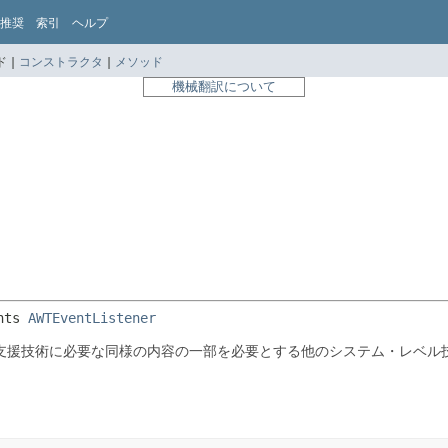
推奨
索引
ヘルプ
 |
コンストラクタ
|
メソッド
機械翻訳について
nts 
AWTEventListener
支援技術に必要な同様の内容の一部を必要とする他のシステム・レベル