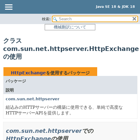
Java SE 18 & JDK 18
検索:
概要
機械翻訳について
モジュール
クラス
パッケージ
com.sun.net.httpserver.HttpExchange
クラス
の使用
使用
ツリー
HttpExchange
を使用するパッケージ
プレビュー
パッケージ
新規
説明
非推奨
com.sun.net.httpserver
組込みのHTTPサーバーの構築に使用できる、単純で高度な
索引
HTTPサーバーAPIを提供します。
ヘルプ
com.sun.net.httpserver
での
HttpExchange
の使用