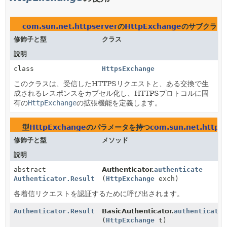
com.sun.net.httpserver
の
HttpExchange
のサブクラス
修飾子と型
クラス
説明
class
HttpsExchange
このクラスは、受信したHTTPSリクエストと、ある交換で生
成されるレスポンスをカプセル化し、HTTPSプロトコルに固
有の
HttpExchange
の拡張機能を定義します。
型
HttpExchange
のパラメータを持つ
com.sun.net.https
修飾子と型
メソッド
説明
abstract
Authenticator.
authenticate
Authenticator.Result
(
HttpExchange
exch)
各着信リクエストを認証するために呼び出されます。
Authenticator.Result
BasicAuthenticator.
authenticate
(
HttpExchange
t)