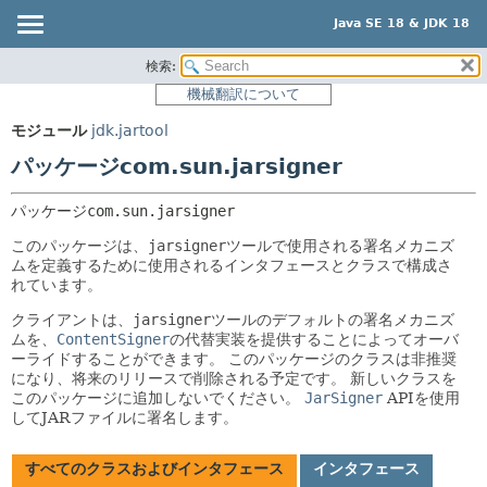
Java SE 18 & JDK 18
検索:
概要
パッケージ:
機械翻訳について
説明
モジュール
モジュール
jdk.jartool
関連パッケージ
パッケージ
パッケージcom.sun.jarsigner
クラスとインタフェース
クラス
使用
パッケージ
com.sun.jarsigner
ツリー
このパッケージは、
jarsigner
ツールで使用される署名メカニズ
ムを定義するために使用されるインタフェースとクラスで構成さ
プレビュー
れています。
新規
クライアントは、
jarsigner
ツールのデフォルトの署名メカニズ
ムを、
ContentSigner
の代替実装を提供することによってオーバ
非推奨
ーライドすることができます。
このパッケージのクラスは非推奨
索引
になり、将来のリリースで削除される予定です。
新しいクラスを
このパッケージに追加しないでください。
JarSigner
APIを使用
ヘルプ
してJARファイルに署名します。
すべてのクラスおよびインタフェース
インタフェース