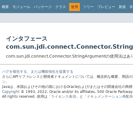
概要
モジュール
パッケージ
クラス
使用
ツリー
プレビュー
新規
非
インタフェース
com.sun.jdi.connect.Connector.Str
com.sun.jdi.connect.Connector.StringArgumentの使用法
バグを報告する、または機能強化を提案する
さらにAPIリファレンスと開発者ドキュメントについては、概念的な概要、用語
ン。
Javaは、米国およびその他の国におけるOracleおよび/またはその関連会社の商
Copyright
© 1993, 2022, Oracle and/or its affiliates, 500 Oracle Parkw
All rights reserved.
使用は
「ライセンス条項」
と
「ドキュメンテーション再配布