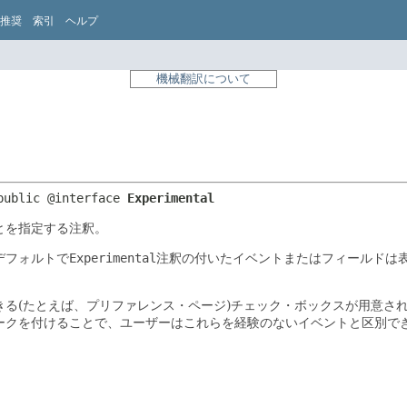
推奨
索引
ヘルプ
機械翻訳について
public @interface 
Experimental
とを指定する注釈。
、デフォルトで
Experimental
注釈の付いたイベントまたはフィールドは
る(たとえば、プリファレンス・ページ)チェック・ボックスが用意さ
ークを付けることで、ユーザーはこれらを経験のないイベントと区別で