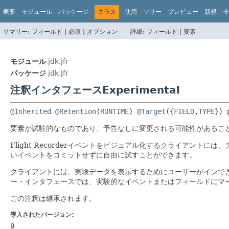
概要
モジュール
パッケージ
クラス
使用
ツリー
プレビュー
新規
非
サマリー:
フィールド |
必須 |
オプション
詳細:
フィールド |
要素
モジュール
jdk.jfr
パッケージ
jdk.jfr
注釈インタフェースExperimental
@Inherited
@Retention
(
RUNTIME
) 
@Target
({
FIELD
,
TYPE
}) 
要素が試験的なものであり、予告なしに変更される可能性があるこ
Flight Recorderイベントをビジュアル化するクライアントには
いイベントをコミットせずに自由に試すことができます。
クライアントには、実験データを表示するためにユーザーがインでき
ー・インタフェースでは、実験的なイベントまたはフィールドにマ
この注釈は継承されます。
導入されたバージョン:
9