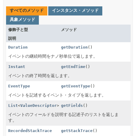
すべてのメソッド
インスタンス・メソッド
具象メソッド
修飾子と型
メソッド
説明
Duration
getDuration
()
イベントの継続時間をナノ秒単位で返します。
Instant
getEndTime
()
イベントの終了時間を返します。
EventType
getEventType
()
イベントを記述するイベント・タイプを返します。
List
<
ValueDescriptor
>
getFields
()
イベントのフィールドを説明する記述子のリストを返しま
す。
RecordedStackTrace
getStackTrace
()