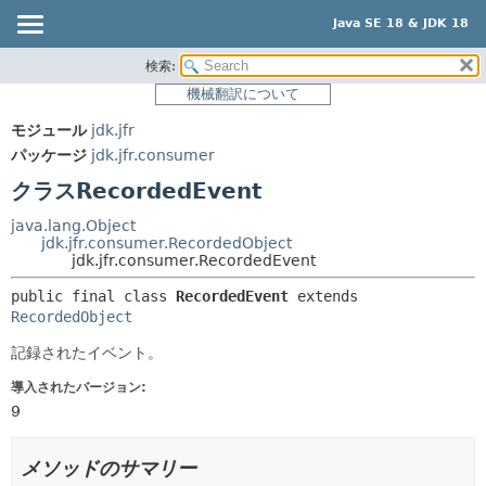
Java SE 18 & JDK 18
検索:
概要
サマリー:
機械翻訳について
ネスト済
モジュール
モジュール
jdk.jfr
フィールド
パッケージ
パッケージ
jdk.jfr.consumer
コンストラクタ
クラス
クラスRecordedEvent
メソッド
使用
java.lang.Object
ツリー
jdk.jfr.consumer.RecordedObject
詳細:
jdk.jfr.consumer.RecordedEvent
プレビュー
フィールド
public final class 
RecordedEvent
extends 
新規
コンストラクタ
RecordedObject
非推奨
メソッド
記録されたイベント。
索引
導入されたバージョン:
ヘルプ
9
メソッドのサマリー