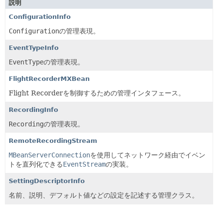
説明
ConfigurationInfo
Configuration
の管理表現。
EventTypeInfo
EventType
の管理表現。
FlightRecorderMXBean
Flight Recorderを制御するための管理インタフェース。
RecordingInfo
Recording
の管理表現。
RemoteRecordingStream
MBeanServerConnection
を使用してネットワーク経由でイベン
トを直列化できる
EventStream
の実装。
SettingDescriptorInfo
名前、説明、デフォルト値などの設定を記述する管理クラス。