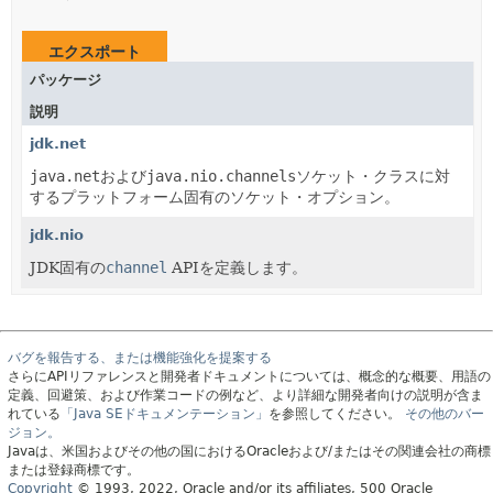
エクスポート
パッケージ
説明
jdk.net
java.net
および
java.nio.channels
ソケット・クラスに対
するプラットフォーム固有のソケット・オプション。
jdk.nio
JDK固有の
channel
APIを定義します。
バグを報告する、または機能強化を提案する
さらにAPIリファレンスと開発者ドキュメントについては、概念的な概要、用語の
定義、回避策、および作業コードの例など、より詳細な開発者向けの説明が含ま
れている
「Java SEドキュメンテーション」
を参照してください。
その他のバー
ジョン。
Javaは、米国およびその他の国におけるOracleおよび/またはその関連会社の商標
または登録商標です。
Copyright
© 1993, 2022, Oracle and/or its affiliates, 500 Oracle