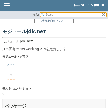
Java SE 18 & JDK 18
検索:
概要
モジュール:
機械翻訳について
説明
モジュール
モジュールjdk.net
モジュール
パッケージ
パッケージ
クラス
モジュール
jdk.net
サービス
使用
JDK固有のNetworking APIを定義します。
ツリー
モジュール・グラフ:
プレビュー
新規
非推奨
索引
導入されたバージョン:
ヘルプ
9
パッケージ