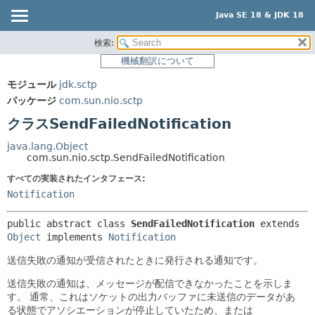
Java SE 18 & JDK 18
検索:
概要
サマリー:
機械翻訳について
ネスト済
モジュール
モジュール
jdk.sctp
フィールド
パッケージ
パッケージ
com.sun.nio.sctp
コンストラクタ
クラス
クラスSendFailedNotification
メソッド
使用
java.lang.Object
ツリー
com.sun.nio.sctp.SendFailedNotification
詳細:
プレビュー
すべての実装されたインタフェース:
フィールド
Notification
新規
コンストラクタ
非推奨
メソッド
public abstract class 
SendFailedNotification
extends 
Object
 implements 
Notification
索引
送信失敗の通知が受信されたときに発行される通知です。
ヘルプ
送信失敗の通知は、メッセージが配信できなかったことを示しま
す。
通常、これはソケットの出力バッファに未送信のデータがあ
る状態でアソシエーションが停止していたため、または