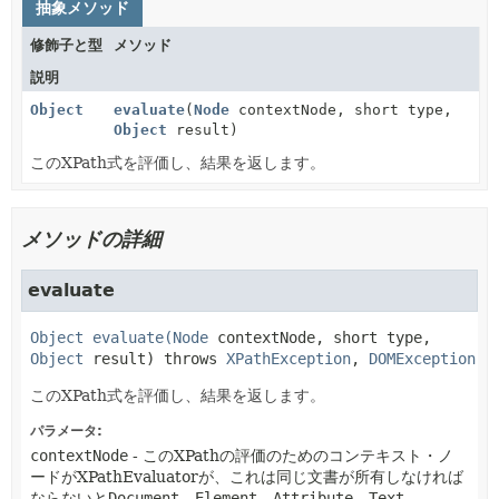
抽象メソッド
修飾子と型
メソッド
説明
Object
evaluate
(
Node
contextNode, short type,
Object
result)
このXPath式を評価し、結果を返します。
メソッドの詳細
evaluate
Object 
evaluate
(
Node
 contextNode, short type, 
Object
 result)
 throws 
XPathException
, 
DOMException
このXPath式を評価し、結果を返します。
パラメータ:
contextNode
- このXPathの評価のためのコンテキスト・ノ
ードがXPathEvaluatorが、これは同じ文書が所有しなければ
ならないと
Document
、
Element
、
Attribute
、
Text
、