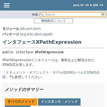
Java SE 18 & JDK 18
検索:
概要
サマリー:
機械翻訳について
ネスト済
モジュール
モジュール
jdk.xml.dom
フィールド
パッケージ
パッケージ
org.w3c.dom.xpath
コンストラクタ
クラス
インタフェースXPathExpression
メソッド
使用
public interface 
XPathExpression
ツリー
詳細:
XPathExpression
インタフェースは、解析および解決された
プレビュー
フィールド
XPath式を表します。
新規
コンストラクタ
「ドキュメント・オブジェクト・モデル(DOM)レベル3 XPath仕
非推奨
メソッド
様」
も参照してください。
索引
メソッドのサマリー
ヘルプ
すべてのメソッド
インスタンス・メソッド