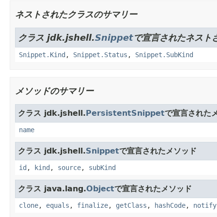
ネストされたクラスのサマリー
クラス jdk.jshell.
Snippet
で宣言されたネスト
Snippet.Kind
,
Snippet.Status
,
Snippet.SubKind
メソッドのサマリー
クラス jdk.jshell.
PersistentSnippet
で宣言された
name
クラス jdk.jshell.
Snippet
で宣言されたメソッド
id
,
kind
,
source
,
subKind
クラス java.lang.
Object
で宣言されたメソッド
clone
,
equals
,
finalize
,
getClass
,
hashCode
,
notify