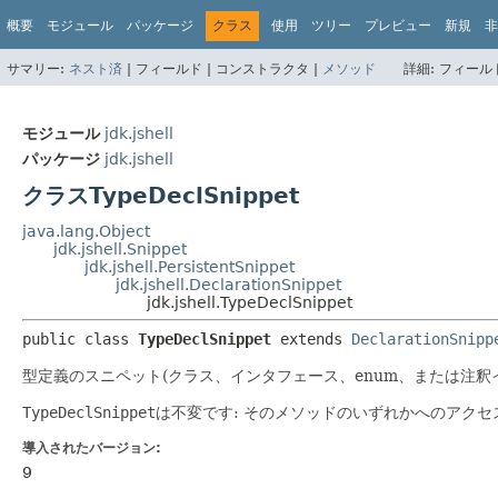
概要
モジュール
パッケージ
クラス
使用
ツリー
プレビュー
新規
非
サマリー:
ネスト済
|
フィールド |
コンストラクタ |
メソッド
詳細:
フィールド
モジュール
jdk.jshell
パッケージ
jdk.jshell
クラスTypeDeclSnippet
java.lang.Object
jdk.jshell.Snippet
jdk.jshell.PersistentSnippet
jdk.jshell.DeclarationSnippet
jdk.jshell.TypeDeclSnippet
public class 
TypeDeclSnippet
extends 
DeclarationSnipp
型定義のスニペット(クラス、インタフェース、enum、または注釈
TypeDeclSnippet
は不変です: そのメソッドのいずれかへのアク
導入されたバージョン:
9