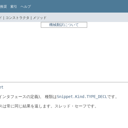
推奨
索引
ヘルプ
 |
コンストラクタ |
メソッド
機械翻訳について
et
インタフェースの定義)。
種類は
Snippet.Kind.TYPE_DECL
です。
セスは常に同じ結果を返します。スレッド・セーフです。