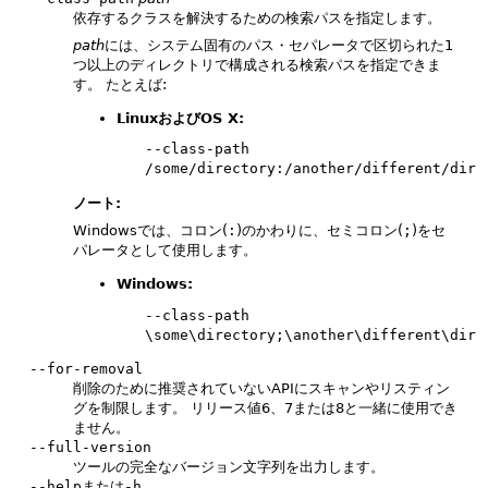
依存するクラスを解決するための検索パスを指定します。
path
には、システム固有のパス・セパレータで区切られた1
つ以上のディレクトリで構成される検索パスを指定できま
す。
たとえば:
LinuxおよびOS X:
--class-path 
/some/directory:/another/different/dir
ノート:
Windowsでは、コロン(
:
)のかわりに、セミコロン(
;
)をセ
パレータとして使用します。
Windows:
--class-path 
\some\directory;\another\different\dir
--for-removal
削除のために推奨されていないAPIにスキャンやリスティン
グを制限します。
リリース値6、7または8と一緒に使用でき
ません。
--full-version
ツールの完全なバージョン文字列を出力します。
--help
または
-h