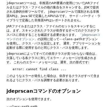
jdeprscan
ツールは、非推奨のAPI要素の使用についてJARファイ
ルまたはクラス・ファイルの他の集合をスキャンする、JDKで提供
される静的分析ツールです。
jdeprscan
ツールで識別される非推
奨APIは、Java SEで定義したAPIのみです。
サード・パーティ・ラ
イブラリで定義した非推奨APIはレポートされません。
JARファイルまたはクラス・ファイルのセットをスキャンするに
は、まず、スキャンされたクラスが依存するすべてのクラスがクラ
スパスに存在することを確認する必要があります。
「jdeprscanコ
マンドのオプション」
の説明に従って
--class-path
オプション
を使用し、クラス・パスを設定します。
通常、アプリケーションを
起動する際に使用するのと同じクラス・パスを使用します。
jdeprscan
によってすべての依存クラスが見つからない場合は、
欠落している各クラスに対してエラー・メッセージが生成されま
す。
これらのエラー・メッセージは、通常、次の形式です:
error: cannot find class ...
このようなエラーが発生した場合は、依存するクラスがすべて含ま
れるようにクラス・パスを調整する必要があります。
jdeprscanコマンドのオプション
次のオプションを使用できます。
--class-path
path