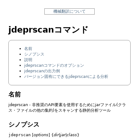
機械翻訳について
jdeprscanコマンド
名前
シノプシス
説明
jdeprscanコマンドのオプション
jdeprscanの出力例
バージョン固有にできるjdeprscanによる分析
名前
jdeprscan - 非推奨のAPI要素を使用するためにjarファイル(クラ
ス・ファイルの他の集約)をスキャンする静的分析ツール
シノプシス
jdeprscan
[
options
] {
dir
|
jar
|
class
}