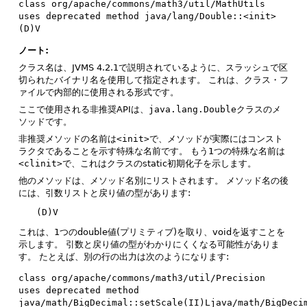
class org/apache/commons/math3/util/MathUtils 
uses deprecated method java/lang/Double::<init>
(D)V
ノート:
クラス名は、JVMS 4.2.1で説明されているように、スラッシュで区
切られたバイナリ名を使用して指定されます。
これは、クラス・フ
ァイルで内部的に使用される形式です。
ここで使用される非推奨APIは、
java.lang.Double
クラスのメ
ソッドです。
非推奨メソッドの名前は
<init>
で、メソッドが実際にはコンスト
ラクタであることを示す特殊な名前です。
もう1つの特殊な名前は
<clinit>
で、これはクラスのstatic初期化子を示します。
他のメソッドは、メソッド名別にリストされます。
メソッド名の後
には、引数リストと戻り値の型があります:
(D)V
これは、1つのdouble値(プリミティブ)を取り、voidを返すことを
示します。
引数と戻り値の型がわかりにくくなる可能性がありま
す。
たとえば、別の行の出力は次のようになります:
class org/apache/commons/math3/util/Precision 
uses deprecated method 
java/math/BigDecimal::setScale(II)Ljava/math/BigDeci