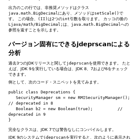
出力のこの行では、非推奨メソッドはクラス
java.math.BigDecimal
にあり、メソッドは
setScale()
で
す。
この場合、
(II)
は2つの
int
引数を取ります。
カッコの後の
Ljava/math/BigDecimal;
は、
java.math.BigDecimal
への
参照を返すことを示します。
バージョン固有にできるjdeprscanによる
分析
過去3つのJDKリリースと関して
jdeprscan
を使用できます。
たと
えば、JDK 9を実行している場合は、JDK 8、7および6をチェック
できます。
例として、次のコード・スニペットを見てみます。
public class Deprecations {

   SecurityManager sm = new RMISecurityManager();    
// deprecated in 8

   Boolean b2 = new Boolean(true);          // 
deprecated in 9

}
完全なクラスは、JDK 7では警告なしにコンパイルします。
JDK 9のシステムで
jdeprscan
を実行すると、次のように表示され