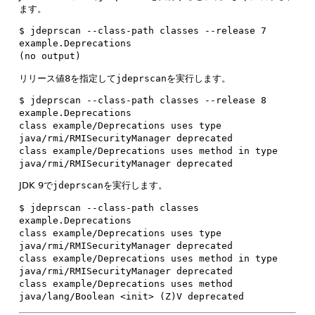
ます。
$ jdeprscan --class-path classes --release 7 
example.Deprecations

(no output)
リリース値8を指定して
jdeprscan
を実行します。
$ jdeprscan --class-path classes --release 8 
example.Deprecations

class example/Deprecations uses type 
java/rmi/RMISecurityManager deprecated

class example/Deprecations uses method in type 
java/rmi/RMISecurityManager deprecated
JDK 9で
jdeprscan
を実行します。
$ jdeprscan --class-path classes 
example.Deprecations

class example/Deprecations uses type 
java/rmi/RMISecurityManager deprecated

class example/Deprecations uses method in type 
java/rmi/RMISecurityManager deprecated

class example/Deprecations uses method 
java/lang/Boolean <init> (Z)V deprecated