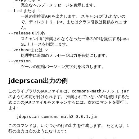
完全なヘルプ・メッセージを表示します。
--list
または
-l
一連の非推奨APIを出力します。
スキャンは行われないの
で、ディレクトリ、jar、またはクラス引数は提供されませ
ん。
--release
6
|
7
|
8
|
9
スキャン用に推奨されなくなった一連のAPIを提供するJava
SEリリースを指定します。
--verbose
または
-v
処理中に追加のメッセージ出力を有効にします。
--version
ツールの短縮バージョン文字列を出力します。
jdeprscan出力の例
このライブラリのJARファイルは、
commons-math3-3.6.1.jar
のような名前が付けられます。
推奨されていないAPIを使用するた
めにこのJARファイルをスキャンするには、次のコマンドを実行し
ます:
jdeprscan commons-math3-3.6.1.jar
このコマンドは、いくつかの行の出力を生成します。
たとえば、1
行の出力は次のようになります: