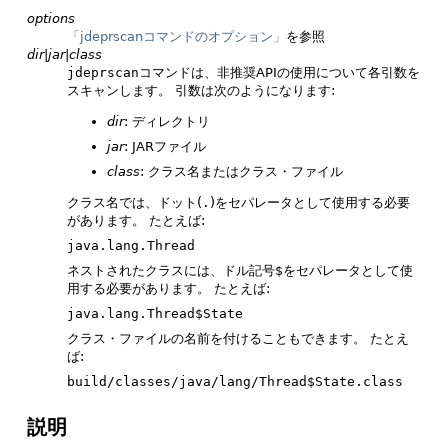
options
「jdeprscanコマンドのオプション」
を参照
dir
|
jar
|
class
jdeprscan
コマンドは、非推奨APIの使用について各引数を
スキャンします。
引数は次のようになります:
dir
: ディレクトリ
jar
: JARファイル
class
: クラス名またはクラス・ファイル
クラス名では、ドット(
.
)をセパレータとして使用する必要
があります。
たとえば:
java.lang.Thread
ネストされたクラスには、ドル記号
$
をセパレータとして使
用する必要があります。
たとえば:
java.lang.Thread$State
クラス・ファイルの名前を付けることもできます。
たとえ
ば:
build/classes/java/lang/Thread$State.class
説明