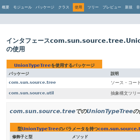
概要
モジュール
パッケージ
クラス
使用
ツリー
プレビュー
新規
非
インタフェースcom.sun.source.tree.Unio
の使用
UnionTypeTree
を使用するパッケージ
パッケージ
説明
com.sun.source.tree
ソース・コードを
com.sun.source.util
抽象構文ツリー(
com.sun.source.tree
での
UnionTypeTree
の
型
UnionTypeTree
のパラメータを持つ
com.sun.source.
修飾子と型
メソッド