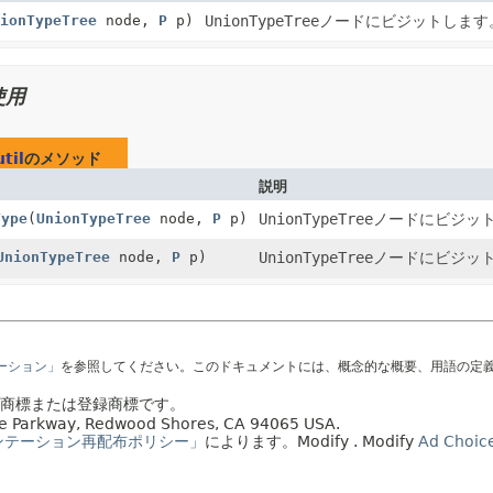
ionTypeTree
node,
P
p)
UnionTypeTree
ノードにビジットします
使用
til
のメソッド
説明
Type
(
UnionTypeTree
node,
P
p)
UnionTypeTree
ノードにビジッ
UnionTypeTree
node,
P
p)
UnionTypeTree
ノードにビジッ
テーション」
を参照してください。このドキュメントには、概念的な概要、用語の定
社の商標または登録商標です。
acle Parkway, Redwood Shores, CA 94065 USA.
ンテーション再配布ポリシー」
によります。
Modify
. Modify
Ad Choic