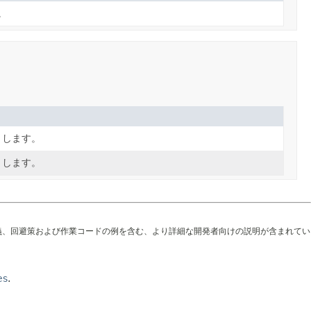
。
トします。
トします。
義、回避策および作業コードの例を含む、より詳細な開発者向けの説明が含まれてい
es
.