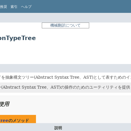
推奨
索引
ヘルプ
機械翻訳について
nTypeTree
抽象構文ツリー(Abstract Syntax Tree、AST)として表すた
Abstract Syntax Tree、AST)の操作のためのユーティリティを提
使用
tree
のメソッド
説明