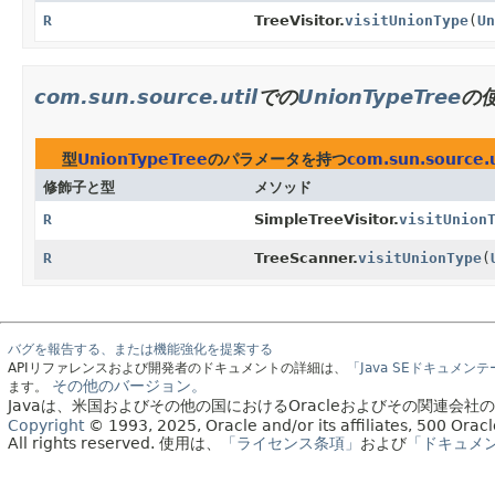
R
TreeVisitor.
visitUnionType
(
Un
com.sun.source.util
での
UnionTypeTree
の
型
UnionTypeTree
のパラメータを持つ
com.sun.source.u
修飾子と型
メソッド
R
SimpleTreeVisitor.
visitUnion
R
TreeScanner.
visitUnionType
(
バグを報告する、または機能強化を提案する
APIリファレンスおよび開発者のドキュメントの詳細は、
「Java SEドキュメン
その他のバージョン。
ます。
Javaは、米国およびその他の国におけるOracleおよびその関連会
Copyright
© 1993, 2025, Oracle and/or its affiliates, 500 Or
All rights reserved.
使用は、
「ライセンス条項」
および
「ドキュメ