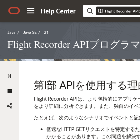
Help Center
Flight Recorde
Java
/
Java SE
/
21
Flight Recorder APIプ
第I部
APIを使用する理
Flight Recorder APIは、より包
をより詳細に分析できます。また、独自のイベ
たとえば、次のようなシナリオでイベントと記
低速なHTTP GETリクエストを特定す
かかることがあります。この問題を解決