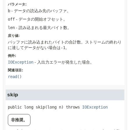
パラメータ:
b
- データの読込み先のバッファ。
off
- データの開始オフセット。
len
- 読み込まれる最大バイト数。
戻り値:
バッファに読み込まれたバイトの合計数。ストリームの終わり
に達してデータがない場合は
-1
。
例外:
IOException
- 入出力エラーが発生した場合。
関連項目:
read()
skip
public
long
skip
(long n)
 throws 
IOException
非推奨。