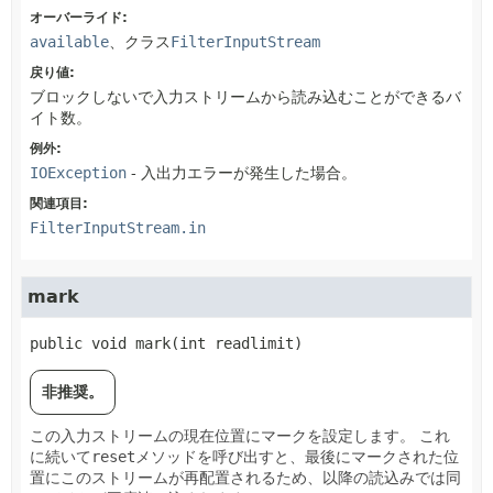
オーバーライド:
available
、クラス
FilterInputStream
戻り値:
ブロックしないで入力ストリームから読み込むことができるバ
イト数。
例外:
IOException
- 入出力エラーが発生した場合。
関連項目:
FilterInputStream.in
mark
public
void
mark
(int readlimit)
非推奨。
この入力ストリームの現在位置にマークを設定します。
これ
に続いて
reset
メソッドを呼び出すと、最後にマークされた位
置にこのストリームが再配置されるため、以降の読込みでは同