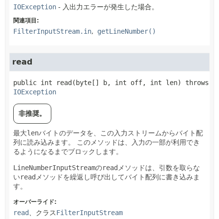
IOException
- 入出力エラーが発生した場合。
関連項目:
FilterInputStream.in
getLineNumber()
read
public
int
read
(byte[] b, int off, int len)
 throws 
IOException
非推奨。
最大
len
バイトのデータを、この入力ストリームからバイト配
列に読み込みます。
このメソッドは、入力の一部が利用でき
るようになるまでブロックします。
LineNumberInputStream
の
read
メソッドは、引数を取らな
い
read
メソッドを繰返し呼び出してバイト配列に書き込みま
す。
オーバーライド:
read
、クラス
FilterInputStream