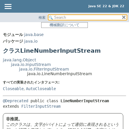
Java SE 22 & JDK 22
検索
概要
サマリー:
機械翻訳について
ネスト済
モジュール
モジュール
java.base
フィールド
パッケージ
パッケージ
java.io
コンストラクタ
クラス
クラスLineNumberInputStream
メソッド
使用
java.lang.Object
ツリー
java.io.InputStream
詳細:
java.io.FilterInputStream
プレビュー
フィールド
java.io.LineNumberInputStream
新規
コンストラクタ
すべての実装されたインタフェース:
Closeable
,
AutoCloseable
非推奨
メソッド
索引
@Deprecated
public class 
LineNumberInputStream
extends 
FilterInputStream
ヘルプ
非推奨。
このクラスは、文字がバイトによって適切に表現されるという