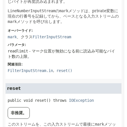
じバイトが再度読み込まれます。
LineNumberInputStream
の
mark
メソッドは、private変数に
現在の行番号を記録してから、ベースとなる入力ストリームの
mark
メソッドを呼び出します。
オーバーライド:
mark
、クラス
FilterInputStream
パラメータ:
readlimit
- マーク位置が無効になる前に読込み可能なバイ
ト数の上限。
関連項目:
FilterInputStream.in
reset()
reset
public
void
reset
() throws 
IOException
非推奨。
このストリームを、この入力ストリームで最後に
mark
メソッ