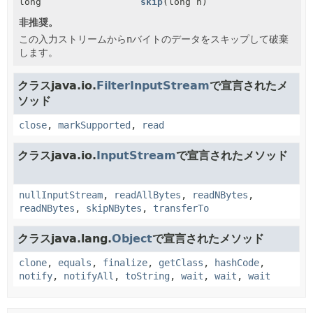
long
skip
(long n)
非推奨。
この入力ストリームから
n
バイトのデータをスキップして破棄
します。
クラスjava.io.
FilterInputStream
で宣言されたメ
ソッド
close
,
markSupported
,
read
クラスjava.io.
InputStream
で宣言されたメソッド
nullInputStream
,
readAllBytes
,
readNBytes
,
readNBytes
,
skipNBytes
,
transferTo
クラスjava.lang.
Object
で宣言されたメソッド
clone
,
equals
,
finalize
,
getClass
,
hashCode
,
notify
,
notifyAll
,
toString
,
wait
,
wait
,
wait