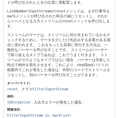
ドが呼び出されたときの位置に再配置します。
LineNumberInputStream
の
reset
メソッドは、まず行番号を
mark
メソッドが呼び出された時点の値にリセットし、それか
らベースとなる入力ストリームの
reset
メソッドを呼び出しま
す。
ストリームのマークは、ストリームに何が含まれているかをチ
ェックするために、データを少しだけ先読みする必要がある場
合に使われます。
これをもっとも容易に実行する方法は、一
般的なパーサーを呼び出すことです。
ストリームがパーサー
で取り扱えるタイプであれば、これでうまく行きます。
スト
リームがそのようなタイプではない場合、パーサーは失敗した
時点で例外を発生させます。これにより、readlimitバイトの
範囲内でこれが発生した場合は、外部のコードでストリームを
リセットし、別のパーサーを呼び出すことができます。
オーバーライド:
reset
、クラス
FilterInputStream
例外:
IOException
- 入出力エラーが発生した場合。
関連項目:
FilterInputStream.in
mark(int)