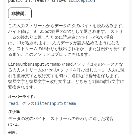
public
int
read
() throws 
IOException
非推奨。
この入力ストリームからデータの次のバイトを読み込みます。
バイト値は、
0
-
255
の範囲の
int
として返されます。
ストリ
ームの終わりに達したために読み込むバイトがない場合
は、
-1
が返されます。
入力データが読み込めるようになる
か、ストリームの終わりが検出されるか、または例外が発生す
るまで、このメソッドはブロックされます。
LineNumberInputStream
の
read
メソッドはそのベースとな
る入力ストリームの
read
メソッドを呼び出します。
入力に現
れる復帰文字と改行文字を調べ、適切な行番号を保ちます。
復帰文字と復帰文字+改行文字は、どちらも1個の改行文字に
変換されます。
オーバーライド:
read
、クラス
FilterInputStream
戻り値:
データの次のバイト。ストリームの終わりに達した場合
は
-1
。
例外: