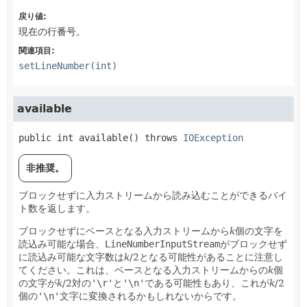
戻り値:
現在の行番号。
関連項目:
setLineNumber(int)
available
public
int
available
() throws 
IOException
非推奨。
ブロックせずに入力ストリームから読み込むことができるバイ
ト数を返します。
ブロックせずにベースとなる入力ストリームから
k
個の文字を
読込み可能な場合、
LineNumberInputStream
がブロックせず
に読込み可能な文字数は
k
/2となる可能性があることに注意し
てください。これは、ベースとなる入力ストリームからの
k
個
の文字が
k
/2対の
'\r'
と
'\n'
である可能性もあり、これが
k
/2
個の
'\n'
文字に変換されるかもしれないからです。