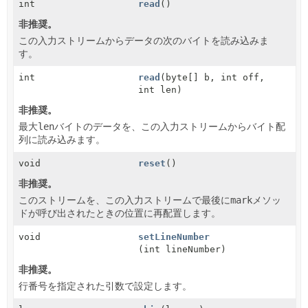
int
read
()
非推奨。
この入力ストリームからデータの次のバイトを読み込みま
す。
int
read
(byte[] b, int off,
int len)
非推奨。
最大
len
バイトのデータを、この入力ストリームからバイト配
列に読み込みます。
void
reset
()
非推奨。
このストリームを、この入力ストリームで最後に
mark
メソッ
ドが呼び出されたときの位置に再配置します。
void
setLineNumber
(int lineNumber)
非推奨。
行番号を指定された引数で設定します。