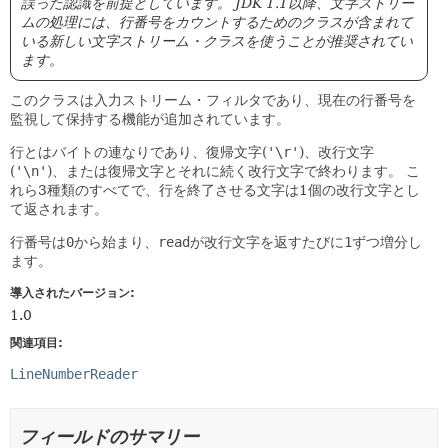
誤った認識を前提としています。
JDK 1.1以降、文字ストリー
ムの処理には、行番号をカウントするためのクラスが含まれて
いる新しい文字ストリーム・クラスを使うことが推奨されてい
ます。
このクラスは入力ストリーム・フィルタであり、現在の行番号を
監視して保持する機能が追加されています。
行とはバイトの連なりであり、復帰文字(
'\r'
)、改行文字
(
'\n'
)、または復帰文字とそれに続く改行文字で終わります。
こ
れら3種類のすべてで、行を終了させる文字は1個の改行文字とし
て返されます。
行番号は
0
から始まり、
read
が改行文字を返すたびに
1
ずつ増分し
ます。
導入されたバージョン:
1.0
関連項目:
LineNumberReader
フィールドのサマリー