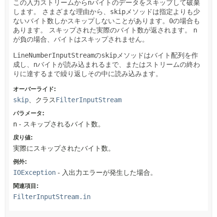
この入力ストリームから
n
バイトのデータをスキップして破棄
します。
さまざまな理由から、
skip
メソッドは指定よりも少
ないバイト数しかスキップしないことがあります。
0
の場合も
あります。
スキップされた実際のバイト数が返されます。
n
が負の場合、バイトはスキップされません。
LineNumberInputStream
の
skip
メソッドはバイト配列を作
成し、
n
バイトが読み込まれるまで、またはストリームの終わ
りに達するまで繰り返しその中に読み込みます。
オーバーライド:
skip
、クラス
FilterInputStream
パラメータ:
n
- スキップされるバイト数。
戻り値:
実際にスキップされたバイト数。
例外:
IOException
- 入出力エラーが発生した場合。
関連項目:
FilterInputStream.in