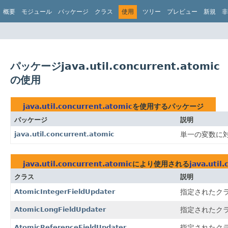
概要
モジュール
パッケージ
クラス
使用
ツリー
プレビュー
新規
非
パッケージjava.util.concurrent.atomic
の使用
java.util.concurrent.atomic
を使用するパッケージ
パッケージ
説明
java.util.concurrent.atomic
単一の変数に
java.util.concurrent.atomic
により使用される
java.util
クラス
説明
AtomicIntegerFieldUpdater
指定されたク
AtomicLongFieldUpdater
指定されたク
AtomicReferenceFieldUpdater
指定されたク