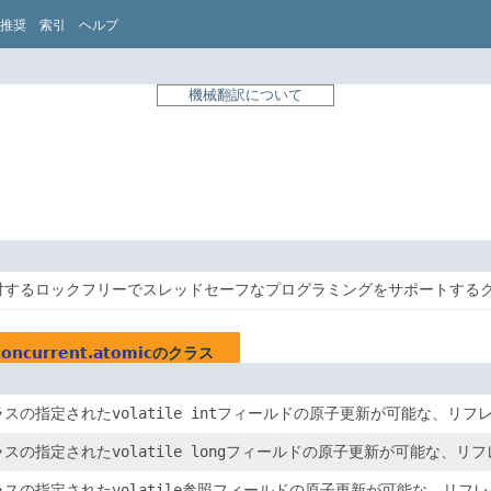
推奨
索引
ヘルプ
機械翻訳について
対するロックフリーでスレッドセーフなプログラミングをサポートする
.concurrent.atomic
のクラス
ラスの指定された
volatile int
フィールドの原子更新が可能な、リフ
ラスの指定された
volatile long
フィールドの原子更新が可能な、リフ
ラスの指定された
volatile
参照フィールドの原子更新が可能な、リフレ