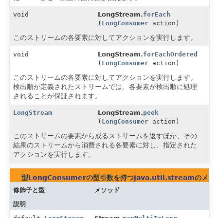
void
LongStream.
forEach
(
LongConsumer
action)
このストリームの各要素に対してアクションを実行します。
void
LongStream.
forEachOrdered
(
LongConsumer
action)
このストリームの各要素に対してアクションを実行します。
検出順が定義されたストリームでは、各要素が検出順に処理
されることが保証されます。
LongStream
LongStream.
peek
(
LongConsumer
action)
このストリームの要素から成るストリームを返すほか、その
結果のストリームから消費される各要素に対し、指定された
アクションを実行します。
型
LongConsumer
の型引数を持つ
java.util.stream
のメソ
修飾子と型
メソッド
説明