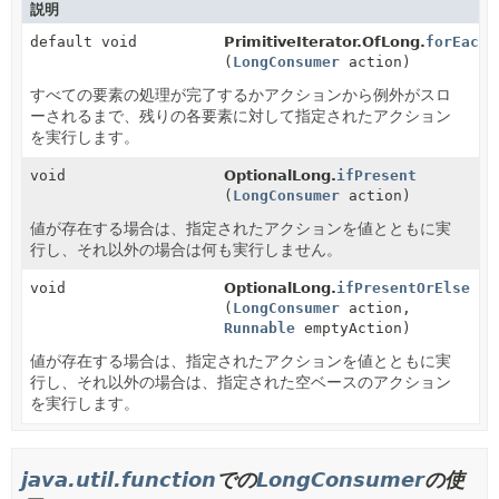
説明
default void
PrimitiveIterator.OfLong.
forEachR
(
LongConsumer
action)
すべての要素の処理が完了するかアクションから例外がスロ
ーされるまで、残りの各要素に対して指定されたアクション
を実行します。
void
OptionalLong.
ifPresent
(
LongConsumer
action)
値が存在する場合は、指定されたアクションを値とともに実
行し、それ以外の場合は何も実行しません。
void
OptionalLong.
ifPresentOrElse
(
LongConsumer
action,
Runnable
emptyAction)
値が存在する場合は、指定されたアクションを値とともに実
行し、それ以外の場合は、指定された空ベースのアクション
を実行します。
java.util.function
での
LongConsumer
の使