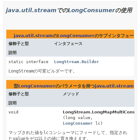
java.util.stream
での
LongConsumer
の使用
java.util.stream
の
LongConsumer
のサブインタフェース
修飾子と型
インタフェース
説明
static interface
LongStream.Builder
LongStream
の可変ビルダーです。
型
LongConsumer
のパラメータを持つ
java.util.stream
の
修飾子と型
メソッド
説明
void
LongStream.LongMapMultiConsum
(long value,
LongConsumer
lc)
マップされた値を
lc
コンシューマにフィードして、指定され
た
value
をゼロ以上の値に置き換えます。