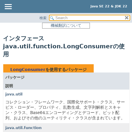
Java SE 22 & JDK 22
検索
概要
機械翻訳について
モジュール
インタフェース
パッケージ
java.util.function.LongConsumerの使
クラス
用
使用
ツリー
LongConsumer
を使用するパッケージ
プレビュー
パッケージ
新規
説明
非推奨
java.util
索引
コレクション・フレームワーク、国際化サポート・クラス、サー
ビス・ローダー、プロパティ、乱数生成、文字列解析とスキャ
ヘルプ
ン・クラス、Base64エンコーディングとデコード、ビット配
列、およびその他のユーティリティ・クラスが含まれています。
java.util.function