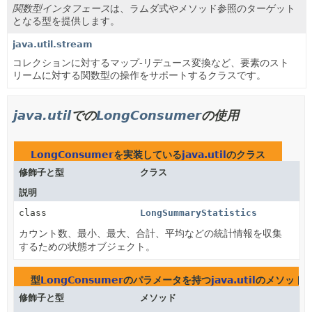
関数型インタフェース
は、ラムダ式やメソッド参照のターゲット
となる型を提供します。
java.util.stream
コレクションに対するマップ-リデュース変換など、要素のスト
リームに対する関数型の操作をサポートするクラスです。
java.util
での
LongConsumer
の使用
LongConsumer
を実装している
java.util
のクラス
修飾子と型
クラス
説明
class
LongSummaryStatistics
カウント数、最小、最大、合計、平均などの統計情報を収集
するための状態オブジェクト。
型
LongConsumer
のパラメータを持つ
java.util
のメソッド
修飾子と型
メソッド