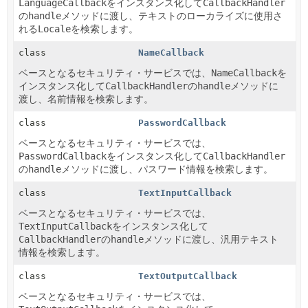
LanguageCallback
をインスタンス化して
CallbackHandler
の
handle
メソッドに渡し、テキストのローカライズに使用さ
れる
Locale
を検索します。
class
NameCallback
ベースとなるセキュリティ・サービスでは、
NameCallback
を
インスタンス化して
CallbackHandler
の
handle
メソッドに
渡し、名前情報を検索します。
class
PasswordCallback
ベースとなるセキュリティ・サービスでは、
PasswordCallback
をインスタンス化して
CallbackHandler
の
handle
メソッドに渡し、パスワード情報を検索します。
class
TextInputCallback
ベースとなるセキュリティ・サービスでは、
TextInputCallback
をインスタンス化して
CallbackHandler
の
handle
メソッドに渡し、汎用テキスト
情報を検索します。
class
TextOutputCallback
ベースとなるセキュリティ・サービスでは、