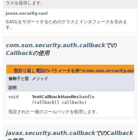
ラスを提供します。
javax.security.sasl
SASLをサポートするためのクラスとインタフェースを含みま
す。
com.sun.security.auth.callback
での
Callback
の使用
型
折り返し電話
のパラメータを持つ
com.sun.security.auth.
修飾子と型
メソッド
説明
void
TextCallbackHandler.
handle
(
Callback
[] callbacks)
指定された一連のコールバックを処理します。
javax.security.auth.callback
での
Callback