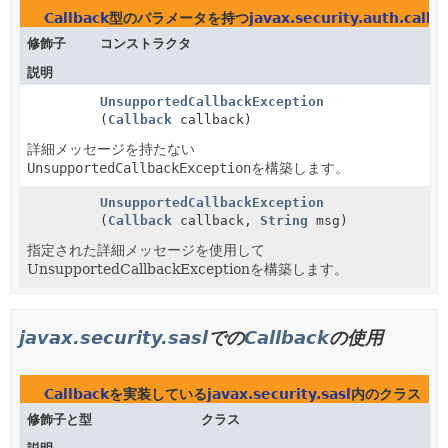
Callback
型のパラメータを持つ
javax.security.auth.callb
修飾子
コンストラクタ
説明
UnsupportedCallbackException
(
Callback
callback)
詳細メッセージを持たない
UnsupportedCallbackException
を構築します。
UnsupportedCallbackException
(
Callback
callback,
String
msg)
指定された詳細メッセージを使用して
UnsupportedCallbackExceptionを構築します。
javax.security.sasl
での
Callback
の使用
Callback
を実装している
javax.security.sasl
内のクラス
修飾子と型
クラス