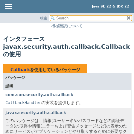
Java SE 22 & JDK 22
検索
概要
機械翻訳について
モジュール
インタフェース
パッケージ
javax.security.auth.callback.Callback
クラス
の使用
使用
ツリー
Callback
を使用しているパッケージ
プレビュー
パッケージ
新規
説明
非推奨
com.sun.security.auth.callback
CallbackHandler
の実装を提供します。
索引
ヘルプ
javax.security.auth.callback
このパッケージは、情報(ユーザー名やパスワードなどの認証デ
ータ)の取得や情報(エラーおよび警告メッセージなど)の表示のた
めにサービスがアプリケーションとやり取りするために必要なク