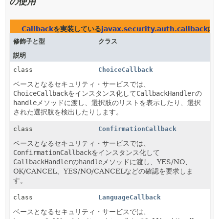
の使用
Callback
を実装している
javax.security.auth.callback
内
修飾子と型
クラス
説明
class
ChoiceCallback
ベースとなるセキュリティ・サービスでは、
ChoiceCallback
をインスタンス化して
CallbackHandler
の
handle
メソッドに渡し、選択肢のリストを表示したり、選択
された選択肢を検出したりします。
class
ConfirmationCallback
ベースとなるセキュリティ・サービスでは、
ConfirmationCallback
をインスタンス化して
CallbackHandler
の
handle
メソッドに渡し、YES/NO、
OK/CANCEL、YES/NO/CANCELなどの確認を要求しま
す。
class
LanguageCallback
ベースとなるセキュリティ・サービスでは、