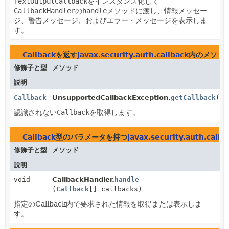
TextOutputCallback
をインスタンス化して
CallbackHandler
の
handle
メソッドに渡し、情報メッセー
ジ、警告メッセージ、およびエラー・メッセージを表示しま
す。
Callback
を返す
javax.security.auth.callback
内のメソッ
修飾子と型
メソッド
説明
Callback
UnsupportedCallbackException.
getCallback
()
認識されない
Callback
を取得します。
Callback
型のパラメータを持つ
javax.security.auth.callb
修飾子と型
メソッド
説明
void
CallbackHandler.
handle
(
Callback
[] callbacks)
指定のCallback内で要求された情報を取得または表示しま
す。