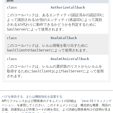
説明
class
AuthorizeCallback
このコールバックは、あるエンティティ(認証済みの認証IDに
よって識別される)が別のエンティティ(承認IDによって識別
される)の代わりに動作できるかどうかを判定するために
SaslServer
によって使用されます。
class
RealmCallback
このコールバックは、レルム情報を取り出すために
SaslClient
や
SaslServer
によって使用されます。
class
RealmChoiceCallback
このコールバックは、レルムの選択肢のリストからレルムを
取得するために
SaslClient
および
SaslServer
によって使用
されます。
バグを報告する、または機能強化を提案する
APIリファレンスおよび開発者のドキュメントの詳細は、
「Java SEドキュメンテ
ーション」
を参照してください。このドキュメントには、概念的な概要、用語の
定義、回避策および作業コードの例を含む、より詳細な開発者向けの説明が含ま