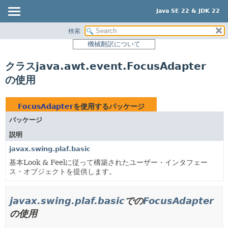
Java SE 22 & JDK 22
検索
概要
機械翻訳について
モジュール
クラスjava.awt.event.FocusAdapter
パッケージ
の使用
クラス
使用
FocusAdapter
を使用するパッケージ
ツリー
パッケージ
プレビュー
説明
新規
javax.swing.plaf.basic
非推奨
基本Look & Feelに従って構築されたユーザー・インタフェー
ス・オブジェクトを提供します。
索引
ヘルプ
javax.swing.plaf.basic
での
FocusAdapter
の使用