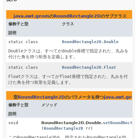
java.awt.geom
の
RoundRectangle2D
のサブクラス
修飾子と型
クラス
説明
static class
RoundRectangle2D.Double
Double
クラスは、すべてが
double
座標で指定された、丸みを
付けた角を持つ矩形を定義します。
static class
RoundRectangle2D.Float
Float
クラスは、すべてが
float
座標で指定された、丸みを付
けた角を持つ矩形を定義します。
型
RoundRectangle2D
のパラメータを持つ
java.awt.geo
修飾子と型
メソッド
説明
void
RoundRectangle2D.Double.
setRoundRect
(
RoundRectangle2D
rr)
この
RoundRectangle2D
を、指定された
RoundRectangle2D