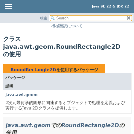
Java SE 22 & JDK 22
検索
概要
機械翻訳について
モジュール
クラス
パッケージ
java.awt.geom.RoundRectangle2D
クラス
の使用
使用
ツリー
RoundRectangle2D
を使用するパッケージ
プレビュー
パッケージ
新規
説明
非推奨
java.awt.geom
2次元幾何学的図形に関連するオブジェクトで処理を定義および
索引
実行するJava 2Dクラスを提供します。
ヘルプ
java.awt.geom
での
RoundRectangle2D
の
使用