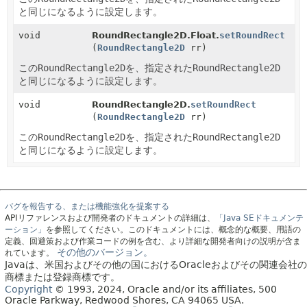
と同じになるように設定します。
void
RoundRectangle2D.Float.
setRoundRect
(
RoundRectangle2D
rr)
この
RoundRectangle2D
を、指定された
RoundRectangle2D
と同じになるように設定します。
void
RoundRectangle2D.
setRoundRect
(
RoundRectangle2D
rr)
この
RoundRectangle2D
を、指定された
RoundRectangle2D
と同じになるように設定します。
バグを報告する、または機能強化を提案する
APIリファレンスおよび開発者のドキュメントの詳細は、
「Java SEドキュメンテ
ーション」
を参照してください。このドキュメントには、概念的な概要、用語の
定義、回避策および作業コードの例を含む、より詳細な開発者向けの説明が含ま
その他のバージョン。
れています。
Javaは、米国およびその他の国におけるOracleおよびその関連会社の
商標または登録商標です。
Copyright
© 1993, 2024, Oracle and/or its affiliates, 500
Oracle Parkway, Redwood Shores, CA 94065 USA.