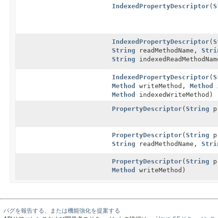
IndexedPropertyDescriptor
(
S
IndexedPropertyDescriptor
(
S
String
readMethodName,
Stri
String
indexedReadMethodNa
IndexedPropertyDescriptor
(
S
Method
writeMethod,
Method
i
Method
indexedWriteMethod)
PropertyDescriptor
(
String
p
PropertyDescriptor
(
String
p
String
readMethodName,
Stri
PropertyDescriptor
(
String
p
Method
writeMethod)
バグを報告する、または機能強化を提案する