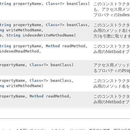
tring
propertyName,
Class
<?> beanClass)
このコンストラク
も、アクセス用メソッ
プロパティのIndexe
tring
propertyName,
Class
<?> beanClass,
このコンストラク
ng
writeMethodName,
み用のメソッド名(
me,
String
indexedWriteMethodName)
方)を引数に取りま
tring
propertyName,
Method
readMethod,
このコンストラク
ndexedReadMethod,
み用のMethod
ropertyName,
Class
<?> beanClass)
アクセス用メソッドg
るプロパティのPrope
ropertyName,
Class
<?> beanClass,
このコンストラク
ng
writeMethodName)
み用のメソッド名
ropertyName,
Method
readMethod,
このコンストラク
み用のMethod