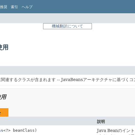
推奨
索引
ヘルプ
機械翻訳について
の使用
関連するクラスが含まれます -- JavaBeansアーキテクチャに基づく
使用
ド
説明
ss
<?> beanClass)
Java Bean