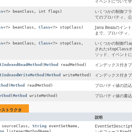
イベントについて
ss
<?> beanClass, int flags)
いくつかの制御フラ
てのプロパティ、
ss
<?> beanClass,
Class
<?> stopClass)
Java Bean
まで、プロパティ
ss
<?> beanClass,
Class
<?> stopClass,
いくつかの制御
fla
された
stopClass
ソッド、イベント
tIndexedReadMethod
(
Method
readMethod)
インデックス付き
tIndexedWriteMethod
(
Method
writeMethod)
インデックス付き
thod
(
Method
readMethod)
プロパティ値の読
ethod
(
Method
writeMethod)
プロパティ値の書
ンストラクタ
説明
 sourceClass,
String
eventSetName,
EventSetDescrip
ng
listenerMethodName)
ンタフェースFred