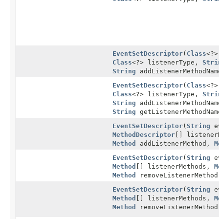
EventSetDescriptor
(
Class
<?>
Class
<?> listenerType,
Stri
String
addListenerMethodNa
EventSetDescriptor
(
Class
<?>
Class
<?> listenerType,
Stri
String
addListenerMethodNa
String
getListenerMethodNam
EventSetDescriptor
(
String
e
MethodDescriptor
[] listener
Method
addListenerMethod,
M
EventSetDescriptor
(
String
e
Method
[] listenerMethods,
M
Method
removeListenerMethod
EventSetDescriptor
(
String
e
Method
[] listenerMethods,
M
Method
removeListenerMetho