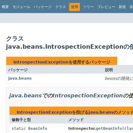
概要
モジュール
パッケージ
クラス
使用
ツリー
プレビュー
新規
非
クラス
java.beans.IntrospectionException
IntrospectionException
を使用するパッケージ
パッケージ
説明
java.beans
beans
の開発に
java.beans
での
IntrospectionException
の
IntrospectionException
を投げる
java.beans
のメソッ
修飾子と型
メソッド
static
BeanInfo
Introspector.
getBeanInfo
(
Cla