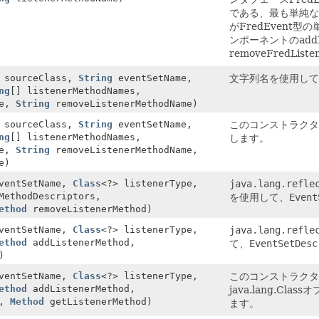
である、最も単純な
がFredEvent型
ンポーネントのadd
removeFredL
 sourceClass,
String
eventSetName,
文字列名を使用し
ng
[] listenerMethodNames,
me,
String
removeListenerMethodName)
 sourceClass,
String
eventSetName,
このコンストラクタは
ng
[] listenerMethodNames,
します。
me,
String
removeListenerMethodName,
e)
ventSetName,
Class
<?> listenerType,
java.lang.refle
MethodDescriptors,
を使用して、
Event
ethod
removeListenerMethod)
ventSetName,
Class
<?> listenerType,
java.lang.refle
ethod
addListenerMethod,
て、
EventSetDesc
)
ventSetName,
Class
<?> listenerType,
このコンストラクタは、j
ethod
addListenerMethod,
java.lang.Cl
d,
Method
getListenerMethod)
ます。