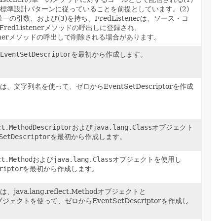
標準設計パターンに従っていることを前提としています。(2)
の単一の引数、および(3)を持ち、FredListenerは、ソース・コ
FredListenerメソッドの呼出しに登録され、
istenerメソッドの呼出しで削除される場合があります。
て
EventSetDescriptor
を最初から作成します。
、文字列名を使って、ゼロからEventSetDescriptorを作成
ct.MethodDescriptor
および
java.lang.Class
オブジェクト
SetDescriptor
を最初から作成します。
ct.Method
および
java.lang.Class
オブジェクトを使用し
riptor
を最初から作成します。
ava.lang.reflect.Methodオブジェクトと
assオブジェクトを使って、ゼロからEventSetDescriptorを作成し