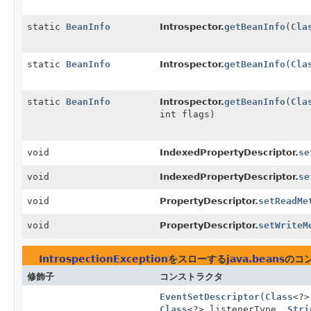
static
BeanInfo
Introspector.
getBeanInfo
(
Cla
static
BeanInfo
Introspector.
getBeanInfo
(
Cla
static
BeanInfo
Introspector.
getBeanInfo
(
Cla
int flags)
void
IndexedPropertyDescriptor.
se
void
IndexedPropertyDescriptor.
se
void
PropertyDescriptor.
setReadMe
void
PropertyDescriptor.
setWriteM
IntrospectionException
をスローする
java.beans
のコ
修飾子
コンストラクタ
EventSetDescriptor
(
Class
<?>
Class
<?> listenerType,
Stri