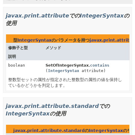
javax.print.attribute
での
IntegerSyntax
の
使用
型
IntegerSyntax
のパラメータを持つ
javax.print.attribu
修飾子と型
メソッド
説明
boolean
SetOfIntegerSyntax.
contains
(
IntegerSyntax
attribute)
整数型セットの属性が指定された整数型の属性の値を保持し
ているかどうかを判定します。
javax.print.attribute.standard
での
IntegerSyntax
の使用
javax.print.attribute.standard
の
IntegerSyntax
のサ