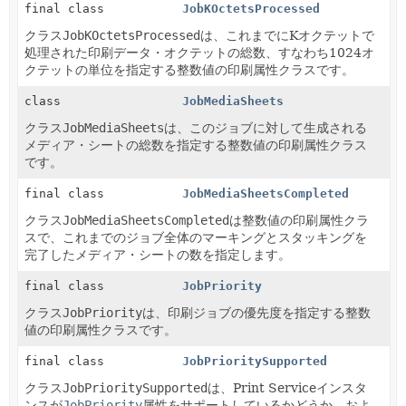
final class
JobKOctetsProcessed
クラス
JobKOctetsProcessed
は、これまでにKオクテットで
処理された印刷データ・オクテットの総数、すなわち1024オ
クテットの単位を指定する整数値の印刷属性クラスです。
class
JobMediaSheets
クラス
JobMediaSheets
は、このジョブに対して生成される
メディア・シートの総数を指定する整数値の印刷属性クラス
です。
final class
JobMediaSheetsCompleted
クラス
JobMediaSheetsCompleted
は整数値の印刷属性クラ
スで、これまでのジョブ全体のマーキングとスタッキングを
完了したメディア・シートの数を指定します。
final class
JobPriority
クラス
JobPriority
は、印刷ジョブの優先度を指定する整数
値の印刷属性クラスです。
final class
JobPrioritySupported
クラス
JobPrioritySupported
は、Print Serviceインスタ
ンスが
JobPriority
属性をサポートしているかどうか、およ