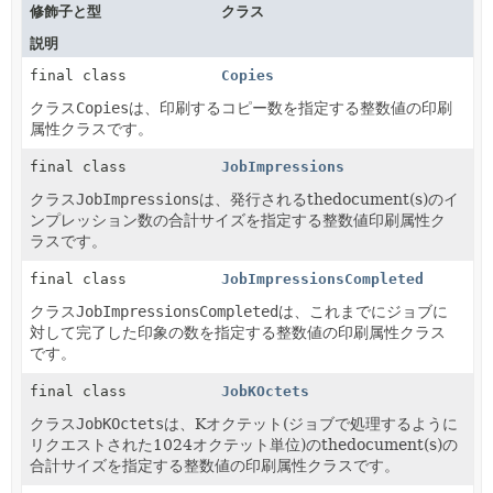
修飾子と型
クラス
説明
final class
Copies
クラス
Copies
は、印刷するコピー数を指定する整数値の印刷
属性クラスです。
final class
JobImpressions
クラス
JobImpressions
は、発行されるthedocument(s)のイ
ンプレッション数の合計サイズを指定する整数値印刷属性ク
ラスです。
final class
JobImpressionsCompleted
クラス
JobImpressionsCompleted
は、これまでにジョブに
対して完了した印象の数を指定する整数値の印刷属性クラス
です。
final class
JobKOctets
クラス
JobKOctets
は、Kオクテット(ジョブで処理するように
リクエストされた1024オクテット単位)のthedocument(s)の
合計サイズを指定する整数値の印刷属性クラスです。