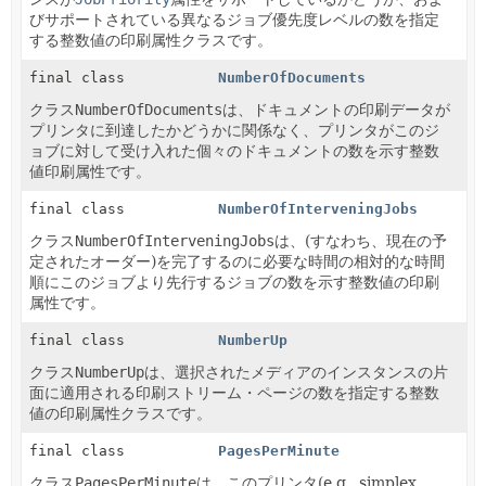
びサポートされている異なるジョブ優先度レベルの数を指定
する整数値の印刷属性クラスです。
final class
NumberOfDocuments
クラス
NumberOfDocuments
は、ドキュメントの印刷データが
プリンタに到達したかどうかに関係なく、プリンタがこのジ
ョブに対して受け入れた個々のドキュメントの数を示す整数
値印刷属性です。
final class
NumberOfInterveningJobs
クラス
NumberOfInterveningJobs
は、(すなわち、現在の予
定されたオーダー)を完了するのに必要な時間の相対的な時間
順にこのジョブより先行するジョブの数を示す整数値の印刷
属性です。
final class
NumberUp
クラス
NumberUp
は、選択されたメディアのインスタンスの片
面に適用される印刷ストリーム・ページの数を指定する整数
値の印刷属性クラスです。
final class
PagesPerMinute
クラス
PagesPerMinute
は、このプリンタ(e.g., simplex,