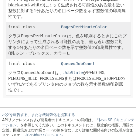
black-and-white)によって生成される可能性のある最も近い
整数に対する1分あたりの名目ページ数を示す整数値の印刷属
性です。
final class
PagesPerMinuteColor
クラス
PagesPerMinuteColor
は、色を印刷するときにこのプ
リンタによって生成される可能性のある、最も近い整数に対
する1分あたりの名目ページ数を示す整数値の印刷属性です。
(例:シン・プレックス、カラー)。
final class
QueuedJobCount
クラス
QueuedJobCount
は、
JobState
が
PENDING
,
PENDING_HELD
,
PROCESSING
または
PROCESSING_STOPPED
の
いずれかであるプリンタ内のジョブの数を示す整数値印刷属
性です。
バグを報告する、または機能強化を提案する
APIリファレンスおよび開発者のドキュメントの詳細は、
「Java SEドキュメンテ
ーション」
を参照してください。このドキュメントには、概念的な概要、用語の
定義、回避策および作業コードの例を含む、より詳細な開発者向けの説明が含ま
その他のバージョン。
れています。