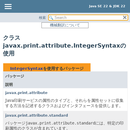
Java SE 22 & JDK 22
検索
概要
機械翻訳について
モジュール
クラス
パッケージ
javax.print.attribute.IntegerSyntaxの
クラス
使用
使用
ツリー
IntegerSyntax
を使用するパッケージ
プレビュー
パッケージ
新規
説明
非推奨
javax.print.attribute
索引
Java印刷サービスの属性のタイプと、それらを属性セットに収集
する方法を記述するクラスおよびインタフェースを提供します。
ヘルプ
javax.print.attribute.standard
パッケージ
javax.print.attribute.standard
には、特定の印
刷属性のクラスが含まれています。