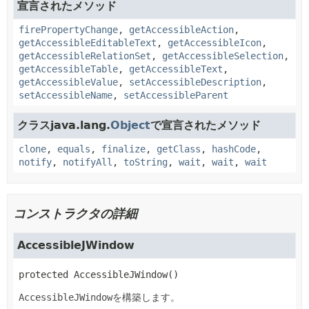
宣言されたメソッド
firePropertyChange
,
getAccessibleAction
,
getAccessibleEditableText
,
getAccessibleIcon
,
getAccessibleRelationSet
,
getAccessibleSelection
,
getAccessibleTable
,
getAccessibleText
,
getAccessibleValue
,
setAccessibleDescription
,
setAccessibleName
,
setAccessibleParent
クラスjava.lang.
Object
で宣言されたメソッド
clone
,
equals
,
finalize
,
getClass
,
hashCode
,
notify
,
notifyAll
,
toString
,
wait
,
wait
,
wait
コンストラクタの詳細
AccessibleJWindow
protected
AccessibleJWindow
()
AccessibleJWindow
を構築します。