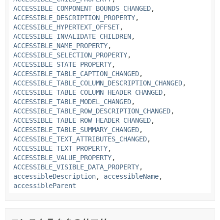
ACCESSIBLE_COMPONENT_BOUNDS_CHANGED
,
ACCESSIBLE_DESCRIPTION_PROPERTY
,
ACCESSIBLE_HYPERTEXT_OFFSET
,
ACCESSIBLE_INVALIDATE_CHILDREN
,
ACCESSIBLE_NAME_PROPERTY
,
ACCESSIBLE_SELECTION_PROPERTY
,
ACCESSIBLE_STATE_PROPERTY
,
ACCESSIBLE_TABLE_CAPTION_CHANGED
,
ACCESSIBLE_TABLE_COLUMN_DESCRIPTION_CHANGED
,
ACCESSIBLE_TABLE_COLUMN_HEADER_CHANGED
,
ACCESSIBLE_TABLE_MODEL_CHANGED
,
ACCESSIBLE_TABLE_ROW_DESCRIPTION_CHANGED
,
ACCESSIBLE_TABLE_ROW_HEADER_CHANGED
,
ACCESSIBLE_TABLE_SUMMARY_CHANGED
,
ACCESSIBLE_TEXT_ATTRIBUTES_CHANGED
,
ACCESSIBLE_TEXT_PROPERTY
,
ACCESSIBLE_VALUE_PROPERTY
,
ACCESSIBLE_VISIBLE_DATA_PROPERTY
,
accessibleDescription
,
accessibleName
,
accessibleParent