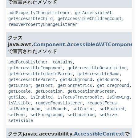
で宣言されたメソッド
addPropertyChangeListener
,
getAccessibleAt
,
getAccessibleChild
,
getAccessibleChildrenCount
,
removePropertyChangeListener
クラス
java.awt.
Component.AccessibleAWTComponen
で宣言されたメソッド
addFocusListener
,
contains
,
getAccessibleComponent
,
getAccessibleDescription
,
getAccessibleIndexInParent
,
getAccessibleName
,
getAccessibleParent
,
getBackground
,
getBounds
,
getCursor
,
getFont
,
getFontMetrics
,
getForeground
,
getLocale
,
getLocation
,
getLocationOnScreen
,
getSize
,
isEnabled
,
isFocusTraversable
,
isShowing
,
isVisible
,
removeFocusListener
,
requestFocus
,
setBackground
,
setBounds
,
setCursor
,
setEnabled
,
setFont
,
setForeground
,
setLocation
,
setSize
,
setVisible
クラスjavax.accessibility.
AccessibleContext
で