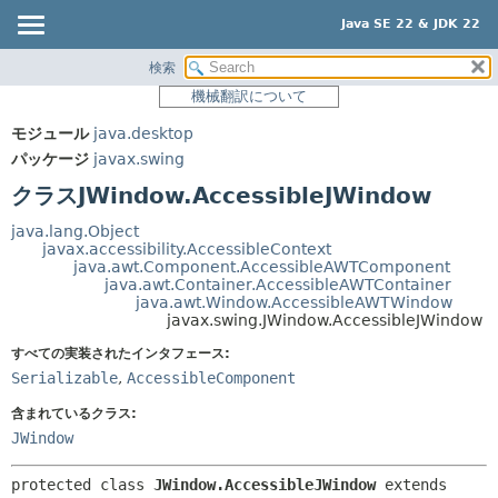
Java SE 22 & JDK 22
検索
概要
サマリー:
機械翻訳について
ネスト済
モジュール
モジュール
java.desktop
フィールド
パッケージ
パッケージ
javax.swing
コンストラクタ
クラス
クラスJWindow.AccessibleJWindow
メソッド
使用
java.lang.Object
ツリー
javax.accessibility.AccessibleContext
詳細:
java.awt.Component.AccessibleAWTComponent
プレビュー
フィールド
java.awt.Container.AccessibleAWTContainer
java.awt.Window.AccessibleAWTWindow
新規
コンストラクタ
javax.swing.JWindow.AccessibleJWindow
非推奨
メソッド
すべての実装されたインタフェース:
Serializable
,
AccessibleComponent
索引
含まれているクラス:
ヘルプ
JWindow
protected class 
JWindow.AccessibleJWindow
extends 