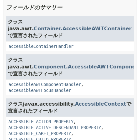
フィールドのサマリー
クラス
java.awt.
Container.AccessibleAWTContainer
で宣言されたフィールド
accessibleContainerHandler
クラス
java.awt.
Component.AccessibleAWTComponen
で宣言されたフィールド
accessibleAWTComponentHandler
,
accessibleAWTFocusHandler
クラスjavax.accessibility.
AccessibleContext
で
宣言されたフィールド
ACCESSIBLE_ACTION_PROPERTY
,
ACCESSIBLE_ACTIVE_DESCENDANT_PROPERTY
,
ACCESSIBLE_CARET_PROPERTY
,
ACCESSIBLE_CHILD_PROPERTY
,