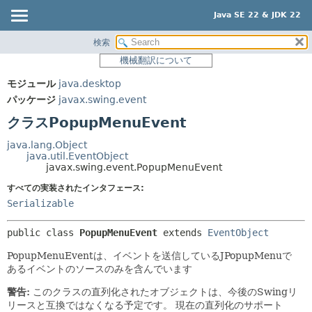
Java SE 22 & JDK 22
検索
概要
サマリー:
機械翻訳について
ネスト済
モジュール
モジュール
java.desktop
フィールド
パッケージ
パッケージ
javax.swing.event
コンストラクタ
クラス
クラスPopupMenuEvent
メソッド
使用
java.lang.Object
ツリー
java.util.EventObject
詳細:
javax.swing.event.PopupMenuEvent
プレビュー
フィールド
すべての実装されたインタフェース:
新規
コンストラクタ
Serializable
非推奨
メソッド
public class 
PopupMenuEvent
extends 
EventObject
索引
PopupMenuEventは、イベントを送信しているJPopupMenuで
ヘルプ
あるイベントのソースのみを含んでいます
警告:
このクラスの直列化されたオブジェクトは、今後のSwingリ
リースと互換ではなくなる予定です。
現在の直列化のサポート