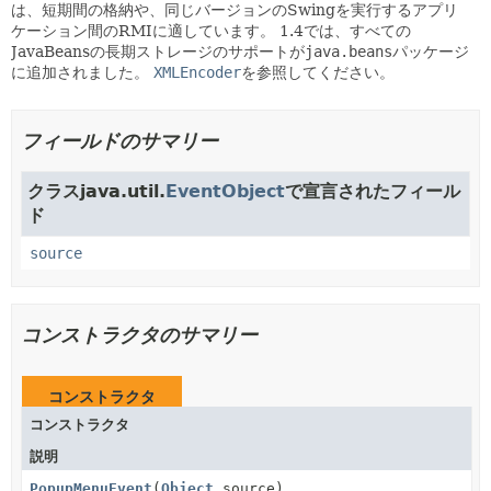
は、短期間の格納や、同じバージョンのSwingを実行するアプリ
ケーション間のRMIに適しています。
1.4では、すべての
JavaBeansの長期ストレージのサポートが
java.beans
パッケージ
に追加されました。
XMLEncoder
を参照してください。
フィールドのサマリー
クラスjava.util.
EventObject
で宣言されたフィール
ド
source
コンストラクタのサマリー
コンストラクタ
コンストラクタ
説明
PopupMenuEvent
(
Object
source)