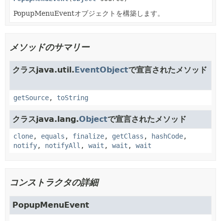
PopupMenuEventオブジェクトを構築します。
メソッドのサマリー
クラスjava.util.
EventObject
で宣言されたメソッド
getSource
,
toString
クラスjava.lang.
Object
で宣言されたメソッド
clone
,
equals
,
finalize
,
getClass
,
hashCode
,
notify
,
notifyAll
,
wait
,
wait
,
wait
コンストラクタの詳細
PopupMenuEvent