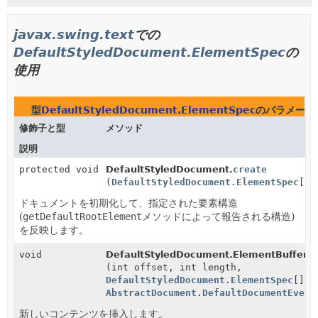
javax.swing.text
での
DefaultStyledDocument.ElementSpec
の
使用
型
DefaultStyledDocument.ElementSpec
のパラメータ
修飾子と型
メソッド
説明
protected void
DefaultStyledDocument.
create
(
DefaultStyledDocument.ElementSpec
[] 
ドキュメントを初期化して、指定された要素構造
(
getDefaultRootElement
メソッドによって報告される構造)
を反映します。
void
DefaultStyledDocument.ElementBuffer.
i
(int offset, int length,
DefaultStyledDocument.ElementSpec
[] d
AbstractDocument.DefaultDocumentEvent
新しいコンテンツを挿入します。