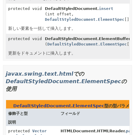
protected void
DefaultStyledDocument.
insert
(int offset,
DefaultStyledDocument.ElementSpec
[] d
新しい要素を一括して挿入します。
protected void
DefaultStyledDocument.ElementBuffer.
i
(
DefaultStyledDocument.ElementSpec
[] 
更新をドキュメントに挿入します。
javax.swing.text.html
での
DefaultStyledDocument.ElementSpec
の
使用
DefaultStyledDocument.ElementSpec
型の型パラメー
修飾子と型
フィールド
説明
protected
Vector
HTMLDocument.HTMLReader.
par