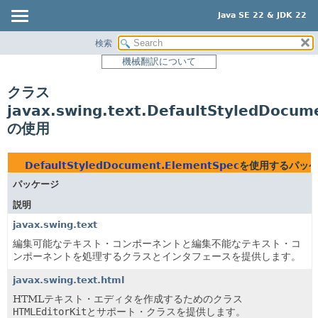
Java SE 22 & JDK 22
検索
概要
機械翻訳について
モジュール
クラス
パッケージ
javax.swing.text.DefaultStyledDocu
クラス
の使用
使用
ツリー
DefaultStyledDocument.ElementSpec
を使用するパッ
プレビュー
パッケージ
新規
説明
非推奨
javax.swing.text
編集可能なテキスト・コンポーネントと編集不能なテキスト・コ
索引
ンポーネントを処理するクラスとインタフェースを提供します。
ヘルプ
javax.swing.text.html
HTMLテキスト・エディタを作成するためのクラス
HTMLEditorKit
とサポート・クラスを提供します。