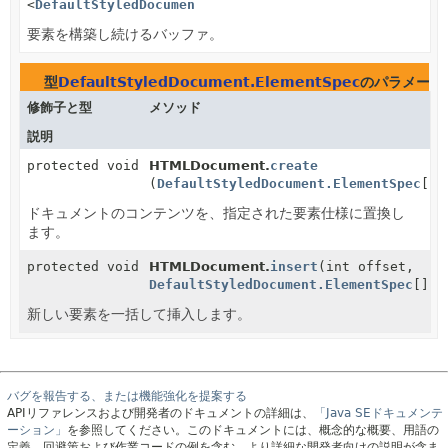
<
DefaultStyledDocument.ElementSpec
>
要素を構築し続けるバッファ。
型
DefaultStyledDocument.ElementSpec
のパラメータ
修飾子と型
メソッド
説明
protected void
HTMLDocument.
create
(
DefaultStyledDocument.ElementSpec
[] 
ドキュメントのコンテンツを、指定された要素仕様に置換し
ます。
protected void
HTMLDocument.
insert
(int offset,
DefaultStyledDocument.ElementSpec
[] d
新しい要素を一括して挿入します。
バグを報告する、または機能強化を提案する
APIリファレンスおよび開発者のドキュメントの詳細は、
「Java SEドキュメンテ
ーション」
を参照してください。このドキュメントには、概念的な概要、用語の
定義、回避策および作業コードの例を含む、より詳細な開発者向けの説明が含ま