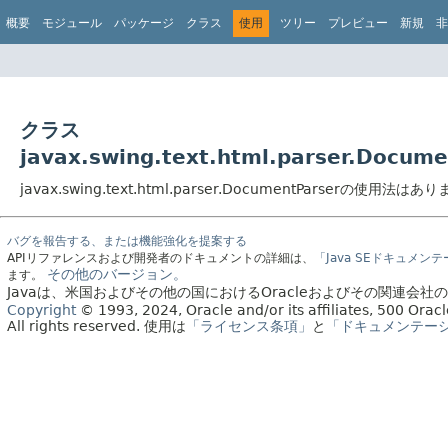
概要
モジュール
パッケージ
クラス
使用
ツリー
プレビュー
新規
非
クラス
javax.swing.text.html.parser.Docu
javax.swing.text.html.parser.DocumentParserの使用法はあ
バグを報告する、または機能強化を提案する
APIリファレンスおよび開発者のドキュメントの詳細は、
「Java SEドキュメン
その他のバージョン。
ます。
Javaは、米国およびその他の国におけるOracleおよびその関連会
Copyright
© 1993, 2024, Oracle and/or its affiliates, 500 Or
All rights reserved.
使用は
「ライセンス条項」
と
「ドキュメンテー