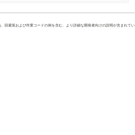
義、回避策および作業コードの例を含む、より詳細な開発者向けの説明が含まれてい