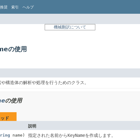
推奨
索引
ヘルプ
機械翻訳について
Nameの使用
素や構造体の解析や処理を行うためのクラス。
me
の使用
ソッド
説明
ring
name)
指定された名前から
KeyName
を作成します。