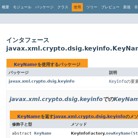
概要
モジュール
パッケージ
クラス
使用
ツリー
プレビュー
新規
非
インタフェース
javax.xml.crypto.dsig.keyinfo.Key
KeyName
を使用するパッケージ
パッケージ
説明
javax.xml.crypto.dsig.keyinfo
KeyInfo
の要
javax.xml.crypto.dsig.keyinfo
での
KeyNa
KeyName
を返す
javax.xml.crypto.dsig.keyinfo
のメ
修飾子と型
メソッド
abstract
KeyName
KeyInfoFactory.
newKeyName
(
St