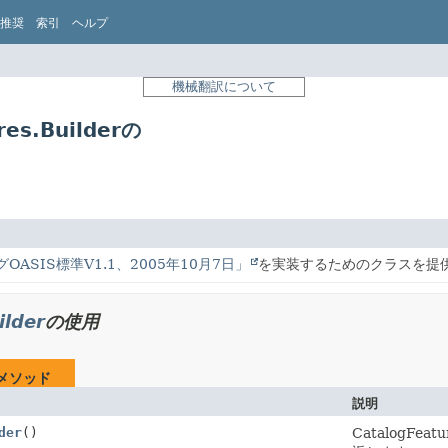
推奨
索引
ヘルプ
機械翻訳について
res.Builderの
OASIS標準V1.1、2005年10月7日」
を実装するためのクラスを提
ilder
の使用
メソッド
説明
der
()
CatalogF