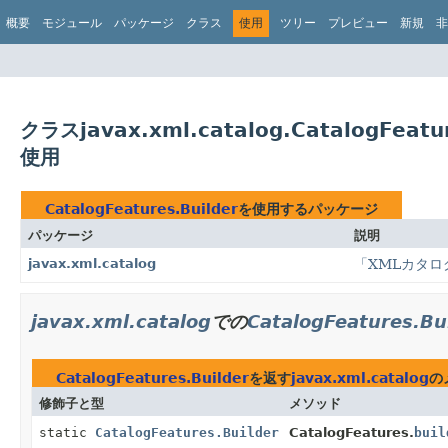
概要
モジュール
パッケージ
クラス
使用
ツリー
プレビュー
新規
非
クラスjavax.xml.catalog.CatalogFeatu
使用
CatalogFeatures.Builder
を使用するパッケージ
パッケージ
説明
javax.xml.catalog
「XMLカタログ
javax.xml.catalog
での
CatalogFeatures.Bu
CatalogFeatures.Builder
を返す
javax.xml.catalog
の
修飾子と型
メソッド
static
CatalogFeatures.Builder
CatalogFeatures.
buil