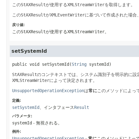
この
StAXResult
が使用する
XMLStreamWriter
を取得します。
この
StAXResult
が
XMLEventWriter
に基づいて作成された場合
戻り値:
この
StAXResult
が使用する
XMLStreamWriter
。
setSystemId
public
void
setSystemId
(
String
 systemId)
StAXResult
のコンテキストでは、システム識別子を明示的に設
XMLStreamWriter
によって決定されます。
UnsupportedOperationException
は
常に
このメソッドによっ
定義:
setSystemId
、インタフェース
Result
パラメータ:
systemId
- 無視される。
例外:
UnsupportedOperationException
-
常に
このメソッドによっ