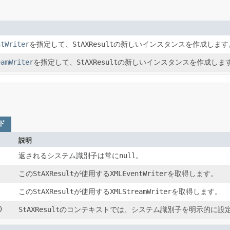
ntWriter
を指定して、
StAXResult
の新しいインスタンスを作成します
eamWriter
を指定して、
StAXResult
の新しいインスタンスを作成しま
ド
説明
返されるシステム識別子は常に
null
。
この
StAXResult
が使用する
XMLEventWriter
を取得します。
この
StAXResult
が使用する
XMLStreamWriter
を取得します。
)
StAXResult
のコンテキストでは、システム識別子を明示的に設