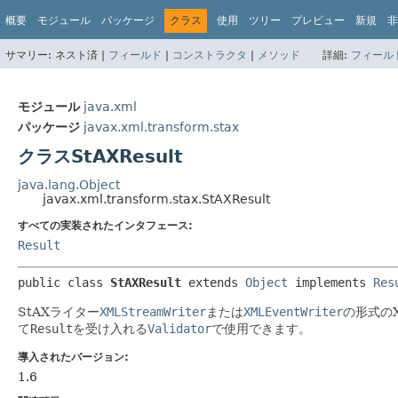
概要
モジュール
パッケージ
クラス
使用
ツリー
プレビュー
新規
非
サマリー:
ネスト済 |
フィールド
|
コンストラクタ
|
メソッド
詳細:
フィール
モジュール
java.xml
パッケージ
javax.xml.transform.stax
クラスStAXResult
java.lang.Object
javax.xml.transform.stax.StAXResult
すべての実装されたインタフェース:
Result
public class 
StAXResult
extends 
Object
 implements 
Res
StAXライター
XMLStreamWriter
または
XMLEventWriter
の形式の
て
Result
を受け入れる
Validator
で使用できます。
導入されたバージョン:
1.6