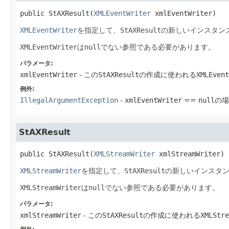
public
StAXResult
(
XMLEventWriter
 xmlEventWriter)
XMLEventWriter
を指定して、
StAXResult
の新しいインスタン
XMLEventWriter
は
null
でない参照である必要があります。
パラメータ:
xmlEventWriter
- この
StAXResult
の作成に使われる
XMLEvent
例外:
IllegalArgumentException
-
xmlEventWriter
==
null
の場
StAXResult
public
StAXResult
(
XMLStreamWriter
 xmlStreamWriter)
XMLStreamWriter
を指定して、
StAXResult
の新しいインスタ
XMLStreamWriter
は
null
でない参照である必要があります。
パラメータ:
xmlStreamWriter
- この
StAXResult
の作成に使われる
XMLStre