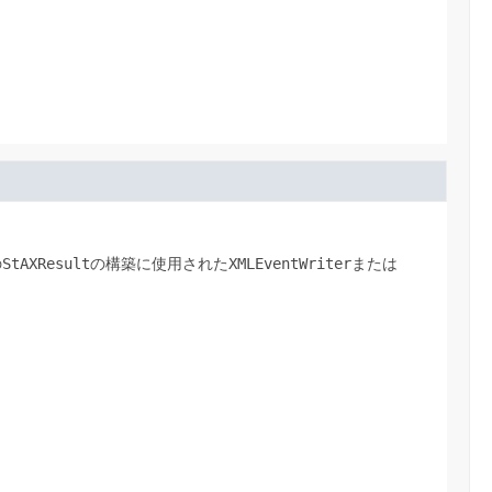
の
StAXResult
の構築に使用された
XMLEventWriter
または