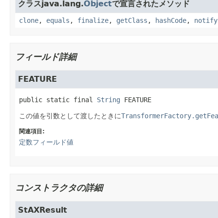
クラスjava.lang.
Object
で宣言されたメソッド
clone
,
equals
,
finalize
,
getClass
,
hashCode
,
notify
フィールド詳細
FEATURE
public static final
String
FEATURE
この値を引数として渡したときに
TransformerFactory.getFe
関連項目:
定数フィールド値
コンストラクタの詳細
StAXResult