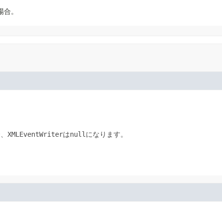
場合。
合、
XMLEventWriter
は
null
になります。