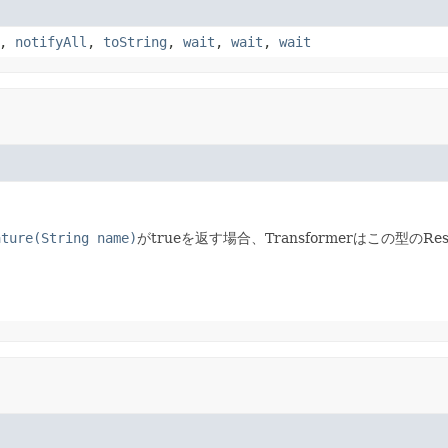
,
notifyAll
,
toString
,
wait
,
wait
,
wait
ature(String name)
がtrueを返す場合、Transformerはこの型のR