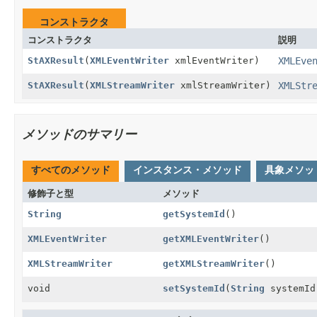
コンストラクタ
コンストラクタ
説明
StAXResult
(
XMLEventWriter
xmlEventWriter)
XMLEve
StAXResult
(
XMLStreamWriter
xmlStreamWriter)
XMLStr
メソッドのサマリー
すべてのメソッド
インスタンス・メソッド
具象メソッ
修飾子と型
メソッド
String
getSystemId
()
XMLEventWriter
getXMLEventWriter
()
XMLStreamWriter
getXMLStreamWriter
()
void
setSystemId
(
String
systemId