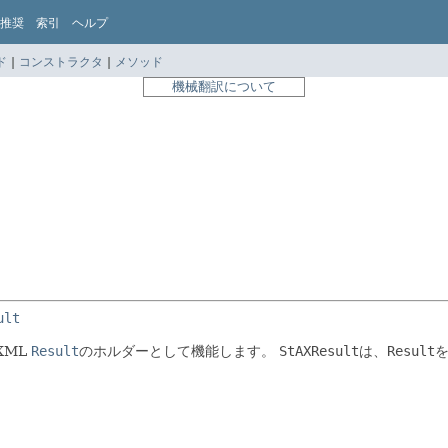
推奨
索引
ヘルプ
ド
|
コンストラクタ
|
メソッド
機械翻訳について
ult
XML
Result
のホルダーとして機能します。
StAXResult
は、
Result