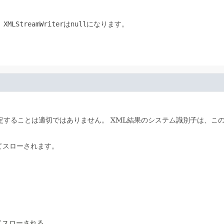
、
XMLStreamWriter
は
null
になります。
定することは適切ではありません。
XML結果のシステム識別子は、こ
てスローされます。
てスローされる。