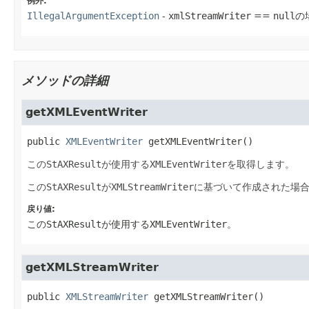
例外:
IllegalArgumentException
-
xmlStreamWriter
==
null
の
メソッドの詳細
getXMLEventWriter
public
XMLEventWriter
getXMLEventWriter
()
この
StAXResult
が使用する
XMLEventWriter
を取得します。
この
StAXResult
が
XMLStreamWriter
に基づいて作成された場
戻り値:
この
StAXResult
が使用する
XMLEventWriter
。
getXMLStreamWriter
public
XMLStreamWriter
getXMLStreamWriter
()