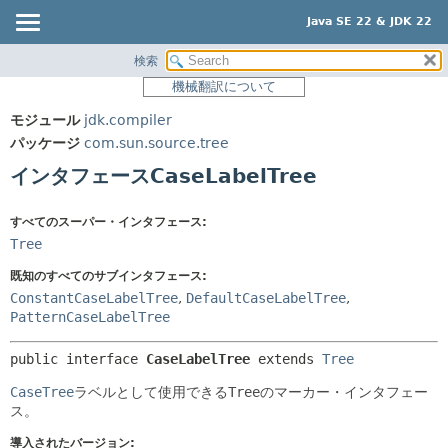
Java SE 22 & JDK 22
検索
概要
サマリー:
機械翻訳について
ネスト済
モジュール
モジュール
jdk.compiler
フィールド
パッケージ
パッケージ
com.sun.source.tree
コンストラクタ
クラス
インタフェースCaseLabelTree
メソッド
使用
ツリー
すべてのスーパー・インタフェース:
詳細:
Tree
プレビュー
フィールド
既知のすべてのサブインタフェース:
新規
コンストラクタ
ConstantCaseLabelTree
,
DefaultCaseLabelTree
,
非推奨
メソッド
PatternCaseLabelTree
索引
public interface 
CaseLabelTree
 extends 
Tree
ヘルプ
CaseTree
ラベルとして使用できる
Tree
のマーカー・インタフェー
ス。
導入されたバージョン: