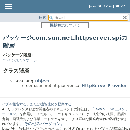
Java SE 22 & JDK 22
検索
概要
機械翻訳について
モジュール
パッケージcom.sun.net.httpserver.spiの
パッケージ
階層
クラス
パッケージ階層:
使用
すべてのパッケージ
階層ツリー
クラス階層
プレビュー
java.lang.
Object
新規
com.sun.net.httpserver.spi.
HttpServerProvider
非推奨
索引
バグを報告する、または機能強化を提案する
ヘルプ
APIリファレンスおよび開発者のドキュメントの詳細は、
「Java SEドキュメンテ
ーション」
を参照してください。このドキュメントには、概念的な概要、用語の
定義、回避策および作業コードの例を含む、より詳細な開発者向けの説明が含ま
その他のバージョン。
れています。
Javaは、米国およびその他の国におけるOracleおよびその関連会社の