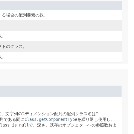
する場合の配列要素の数。
数。
クトのクラス。
数。
ば、文字列の2ディメンション配列の配列クラス名は"
列である間に
Class.getComponentType
を繰り返し使用し、
lass is null
で、深さ、既存のオブジェクトへの参照数およ