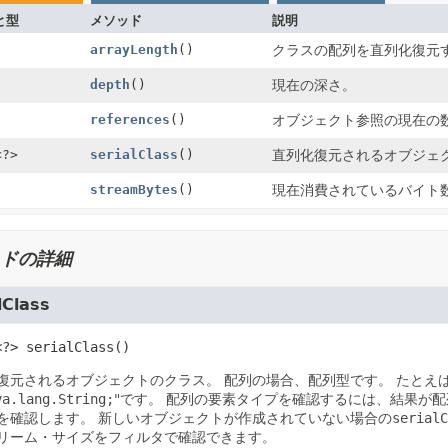
と型
メソッド
説明
arrayLength
()
クラスの配列を直列化復元
depth
()
現在の深さ。
references
()
オブジェクト参照の現在の
<?>
serialClass
()
直列化復元されるオブジェ
streamBytes
()
現在消費されているバイト
ドの詳細
lClass
<?>
serialClass
()
復元されるオブジェクトのクラス。
配列の場合、配列型です。
たとえ
va.lang.String;
"です。
配列の要素タイプを確認するには、結果が配
を確認します。
新しいオブジェクトが作成されていない場合の
serialC
リーム・サイズをフィルタで確認できます。