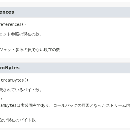
rences
references
()
ェクト参照の現在の数。
ジェクト参照の負でない現在の数
amBytes
streamBytes
()
費されているバイト数。
:
eamBytes
は実装固有であり、コールバックの原因となったストリーム
ない現在のバイト数