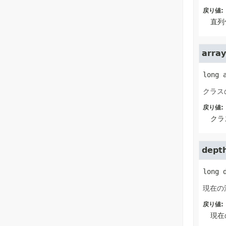
戻り値:
直列
arra
long
クラス
戻り値:
クラ
dept
long
現在の
戻り値:
現在