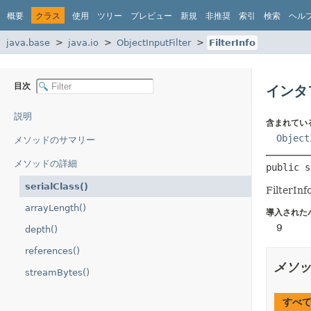
概要
クラス
使用
ツリー
プレビュー
新規
非推奨
索引
検索
ヘル
java.base
java.io
ObjectInputFilter
FilterInfo
目次
インタフェ
説明
含まれてい
Object
メソッドのサマリー
メソッドの詳細
public s
serialClass()
Filte
arrayLength()
導入された
9
depth()
references()
メソッ
streamBytes()
すべ