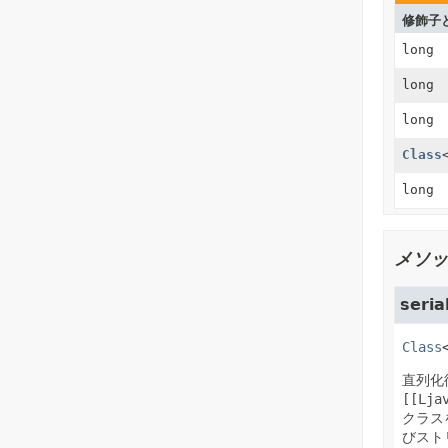
修飾子
long
long
long
Class
long
メソッ
seria
Class
直列化
[[Lja
クラス
びスト