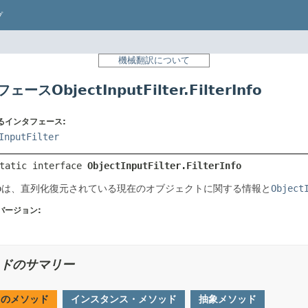
プ
機械翻訳について
ースObjectInputFilter.FilterInfo
るインタフェース:
InputFilter
tatic interface 
ObjectInputFilter.FilterInfo
rInfoは、直列化復元されている現在のオブジェクトに関する情報と
Object
バージョン:
ドのサマリー
てのメソッド
インスタンス・メソッド
抽象メソッド