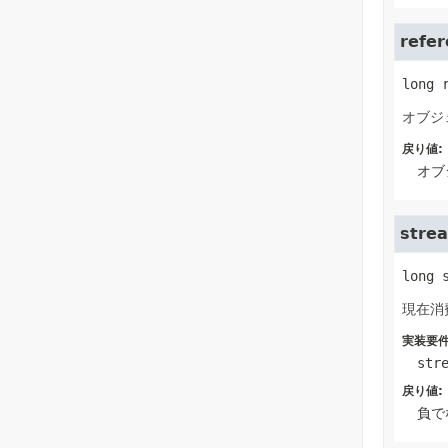
refe
long
オブジ
戻り値:
オブ
stre
long
現在消
実装要件
str
戻り値:
負で