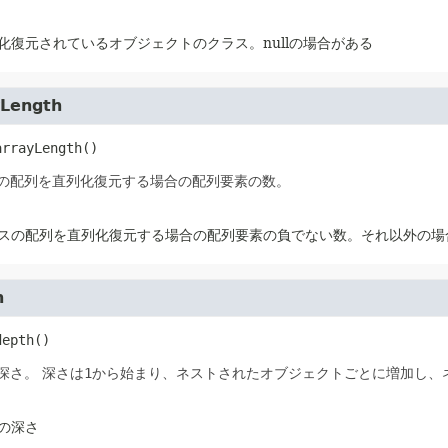
化復元されているオブジェクトのクラス。nullの場合がある
yLength
arrayLength
()
の配列を直列化復元する場合の配列要素の数。
スの配列を直列化復元する場合の配列要素の負でない数。それ以外の場合
h
depth
()
深さ。
深さは
1
から始まり、ネストされたオブジェクトごとに増加し、
の深さ