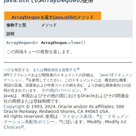
java.util
での
ArrayDeque
の使用
ArrayDeque
を返す
java.util
のメソッド
修飾子と型
メソッド
説明
ArrayDeque
<
E
>
ArrayDeque.
clone
()
この両端キューの複製を返します。
バグを報告する、または機能強化を提案する
APIリファレンスおよび開発者のドキュメントの詳細は、
「Java SEドキュメン
テーション」
を参照してください。このドキュメントには、概念的な概要、
用語の定義、回避策および作業コードの例を含む、より詳細な開発者向けの説
その他のバージョン。
明が含まれています。
Javaは、米国およびその他の国におけるOracleおよびその関連会
社の商標または登録商標です。
Copyright
© 1993, 2024, Oracle and/or its affiliates, 500
Oracle Parkway, Redwood Shores, CA 94065 USA.
All rights reserved.
使用は
「ライセンス条項」
と
「ドキュメン
テーション再配布ポリシー」
に従います。
Modify
. Modify
Ad
Choices
.