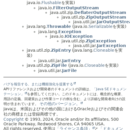
java.io.
Flushable
を実装)
java.io.
FilterOutputStream
java.util.zip.
DeflaterOutputStream
java.util.zip.
ZipOutputStream
java.util.jar.
JarOutputStr
java.lang.
Throwable
(java.io.
Serializable
を実装)
java.lang.
Exception
java.io.
IOException
java.util.zip.
ZipException
java.util.jar.
JarException
java.util.zip.
ZipEntry
(java.lang.
Cloneable
を実
装)
java.util.jar.
JarEntry
java.util.zip.
ZipFile
(java.io.
Closeable
を実装)
java.util.jar.
JarFile
バグを報告する、または機能強化を提案する
APIリファレンスおよび開発者のドキュメントの詳細は、
「Java SEドキュメン
テーション」
を参照してください。このドキュメントには、概念的な概要、
用語の定義、回避策および作業コードの例を含む、より詳細な開発者向けの説
その他のバージョン。
明が含まれています。
Javaは、米国およびその他の国におけるOracleおよびその関連会
社の商標または登録商標です。
Copyright
© 1993, 2024, Oracle and/or its affiliates, 500
Oracle Parkway, Redwood Shores, CA 94065 USA.
All rights reserved.
使用は
「ライセンス条項」
と
「ドキュメン