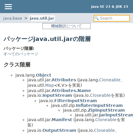
Java SE 23 & JDK 23
java.base
java.util.jar
機械翻訳について
パッケージjava.util.jarの階層
パッケージ階層:
すべてのパッケージ
クラス階層
java.lang.
Object
java.util.jar.
Attributes
(java.lang.
Cloneable
、
java.util.
Map
<K,
V>を実装)
java.util.jar.
Attributes.Name
java.io.
InputStream
(java.io.
Closeable
を実装)
java.io.
FilterInputStream
java.util.zip.
InflaterInputStream
java.util.zip.
ZipInputStream
java.util.jar.
JarInputStrea
java.util.jar.
Manifest
(java.lang.
Cloneable
を実
装)
java.io.
OutputStream
(java.io.
Closeable
、