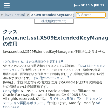
Java SE 23 & JDK 23
javax.net.ssl
X509ExtendedKeyManager
機械翻訳について
クラス
javax.net.ssl.X509ExtendedKeyManag
の使用
javax.net.ssl.X509ExtendedKeyManagerの使用法はありません
バグを報告する、または機能強化を提案する
APIリファレンスおよび開発者のドキュメントの詳細は、
「Java SEドキュメン
テーション」
を参照してください。このドキュメントには、概念的な概要、
用語の定義、回避策および作業コードの例を含む、より詳細な開発者向けの説
その他のバージョン。
明が含まれています。
Javaは、米国およびその他の国におけるOracleおよびその関連会
社の商標または登録商標です。
Copyright
© 1993, 2024, Oracle and/or its affiliates, 500
Oracle Parkway, Redwood Shores, CA 94065 USA.
All rights reserved.
使用は
「ライセンス条項」
と
「ドキュメン
テーション再配布ポリシー」
に従います。
Modify
. Modify
Ad
Choices
.