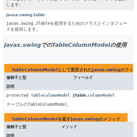
します。
javax.swing.table
javax.swing.JTable
を処理するためのクラスとインタフェー
スを提供します。
javax.swing
での
TableColumnModel
の使用
TableColumnModel
として宣言された
javax.swing
のフィ
修飾子と型
フィールド
説明
protected
TableColumnModel
JTable.
columnModel
テーブルの
TableColumnModel
。
TableColumnModel
を返す
javax.swing
のメソッド
修飾子と型
メソッド
説明