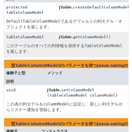
protected
JTable.
createDefaultColumnModel
TableColumnModel
DefaultTableColumnModel
であるデフォルトの列モデル・オ
ブジェクトを返します。
TableColumnModel
JTable.
getColumnModel
()
このテーブルのすべての列情報を保持する
TableColumnModel
を返します。
型
TableColumnModel
のパラメータを持つ
javax.swing
の
修飾子と型
メソッド
説明
void
JTable.
setColumnModel
(
TableColumnModel
columnModel)
この表の列モデルを
columnModel
に設定し、新しい列モデルか
らリスナー通知を登録します。
型
TableColumnModel
のパラメータを持つ
javax.swing
の
修飾子
コンストラクタ