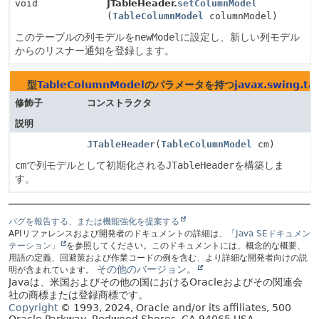
void
JTableHeader.
setColumnModel
(
TableColumnModel
columnModel)
このテーブルの列モデルを
newModel
に設定し、新しい列モデル
からのリスナー通知を登録します。
型
TableColumnModel
のパラメータを持つ
javax.swing.ta
修飾子
コンストラクタ
説明
JTableHeader
(
TableColumnModel
cm)
cm
で列モデルとして初期化される
JTableHeader
を構築しま
す。
バグを報告する、または機能強化を提案する
APIリファレンスおよび開発者のドキュメントの詳細は、
「Java SEドキュメン
テーション」
を参照してください。このドキュメントには、概念的な概要、
用語の定義、回避策および作業コードの例を含む、より詳細な開発者向けの説
その他のバージョン。
明が含まれています。
Javaは、米国およびその他の国におけるOracleおよびその関連会
社の商標または登録商標です。
Copyright
© 1993, 2024, Oracle and/or its affiliates, 500