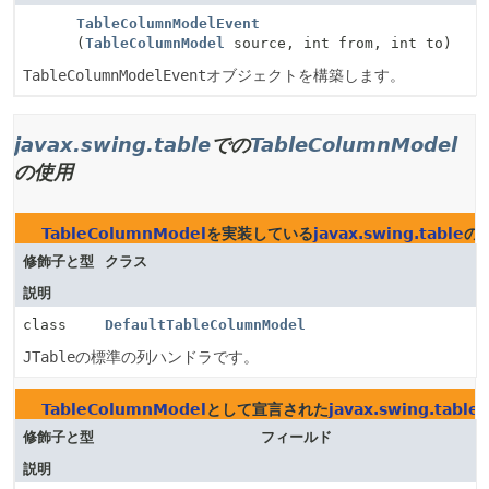
TableColumnModelEvent
(
TableColumnModel
source, int from, int to)
TableColumnModelEvent
オブジェクトを構築します。
javax.swing.table
での
TableColumnModel
の使用
TableColumnModel
を実装している
javax.swing.table
の
修飾子と型
クラス
説明
class
DefaultTableColumnModel
JTable
の標準の列ハンドラです。
TableColumnModel
として宣言された
javax.swing.table
修飾子と型
フィールド
説明