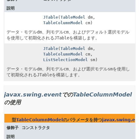
説明
JTable
(
TableModel
dm,
TableColumnModel
cm)
データ・モデル
dm
、列モデル
cm
、およびデフォルト選択モデル
を使用して初期化される
JTable
を構築します。
JTable
(
TableModel
dm,
TableColumnModel
cm,
ListSelectionModel
sm)
データ・モデル
dm
、列モデル
cm
、および選択モデル
sm
を使用し
て初期化される
JTable
を構築します。
javax.swing.event
での
TableColumnModel
の使用
型
TableColumnModel
のパラメータを持つ
javax.swing.ev
修飾子
コンストラクタ
説明