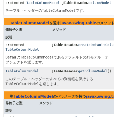
protected
TableColumnModel
JTableHeader.
columnModel
テーブル・ヘッダーの
TableColumnModel
です。
TableColumnModel
を返す
javax.swing.table
のメソッド
修飾子と型
メソッド
説明
protected
JTableHeader.
createDefaultColum
TableColumnModel
DefaultTableColumnModel
であるデフォルトの列モデル・オ
ブジェクトを返します。
TableColumnModel
JTableHeader.
getColumnModel
()
このテーブル・ヘッダーのすべての列情報を保持する
TableColumnModel
を返します。
型
TableColumnModel
のパラメータを持つ
javax.swing.ta
修飾子と型
メソッド
説明