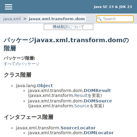
Java SE 23 & JDK 23
java.xml
javax.xml.transform.dom
機械翻訳について
パッケージjavax.xml.transform.domの
階層
パッケージ階層:
すべてのパッケージ
クラス階層
java.lang.
Object
javax.xml.transform.dom.
DOMResult
(javax.xml.transform.
Result
を実装)
javax.xml.transform.dom.
DOMSource
(javax.xml.transform.
Source
を実装)
インタフェース階層
javax.xml.transform.
SourceLocator
javax.xml.transform.dom.
DOMLocator