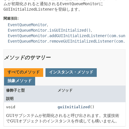
ムが初期化されると通知される
EventQueueMonitor
に
GUIInitializedListener
を登録します。
関連項目:
EventQueueMonitor
EventQueueMonitor.isGUIInitialized()
EventQueueMonitor.addGUIInitializedListener(com.sun.
EventQueueMonitor.removeGUIInitializedListener(com.s
メソッドのサマリー
すべてのメソッド
インスタンス・メソッド
抽象メソッド
修飾子と型
メソッド
説明
void
guiInitialized
()
GUIサブシステムが初期化されると呼び出されます。支援技術
でGUIオブジェクトのインスタンスを作成しても構いません。