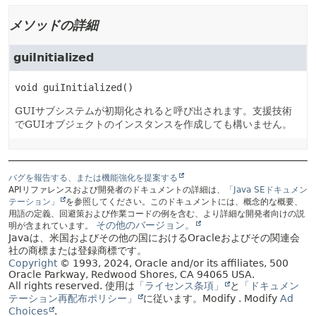
メソッドの詳細
guiInitialized
void
guiInitialized
()
GUIサブシステムが初期化されると呼び出されます。支援技術
でGUIオブジェクトのインスタンスを作成しても構いません。
バグを報告する、または機能強化を提案する
APIリファレンスおよび開発者のドキュメントの詳細は、
「Java SEドキュメン
テーション」
を参照してください。このドキュメントには、概念的な概要、
用語の定義、回避策および作業コードの例を含む、より詳細な開発者向けの説
その他のバージョン。
明が含まれています。
Javaは、米国およびその他の国におけるOracleおよびその関連会
社の商標または登録商標です。
Copyright
© 1993, 2024, Oracle and/or its affiliates, 500
Oracle Parkway, Redwood Shores, CA 94065 USA.
All rights reserved.
使用は
「ライセンス条項」
と
「ドキュメン
テーション再配布ポリシー」
に従います。
Modify
. Modify
Ad
Choices
.