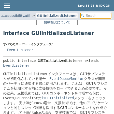
Java SE 23 & JDK 23
.accessibility.util
GUIInitializedListener
機械翻訳について
Interface GUIInitializedListener
すべてのスーパー・インタフェース:
EventListener
public interface 
GUIInitializedListener
 extends 
EventListener
GUIInitializedListener
インタフェースは、GUIサブシステ
ムが初期化されている場合、
EventQueueMonitor
クラスが関連
のパーティに通知する際に使用されます。
これは、GUIサブシス
テムを初期化する前に支援技術をロードできるため必要です。
そ
の結果、支援技術では、GUIコンポーネントを作成する前に、
EventQueueMonitor
の
isGUIInitialized
メソッドをチェック
します。
戻り値がtrueの場合、支援技術では、他のアプリケーシ
ョンと同じスレッド制限を採用するGUIコンポーネントを作成で
きます。
戻り値がfalseの場合、支援技術では、GUIサブシステ