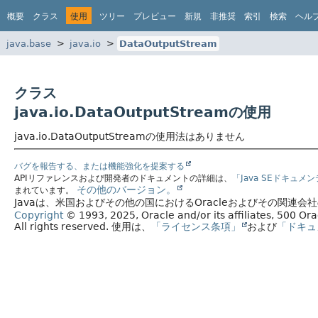
概要
クラス
使用
ツリー
プレビュー
新規
非推奨
索引
検索
ヘル
java.base
java.io
DataOutputStream
クラス
java.io.DataOutputStreamの使用
java.io.DataOutputStreamの使用法はありません
バグを報告する、または機能強化を提案する
APIリファレンスおよび開発者のドキュメントの詳細は、
「Java SEドキュメ
その他のバージョン。
まれています。
Javaは、米国およびその他の国におけるOracleおよびその関連
Copyright
© 1993, 2025, Oracle and/or its affiliates, 500 O
All rights reserved.
使用は、
「ライセンス条項」
および
「ドキュ