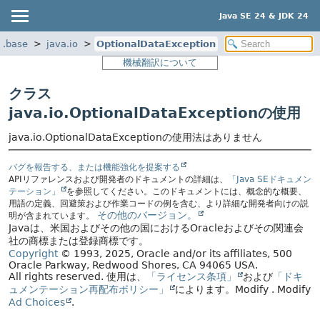
Java SE 24 & JDK 24
a.base
java.io
OptionalDataException
機械翻訳について
クラス
java.io.OptionalDataExceptionの使用
java.io.OptionalDataExceptionの使用法はありません
バグを報告する、または機能強化を提案する
APIリファレンスおよび開発者のドキュメントの詳細は、
「Java SEドキュメン
テーション」
を参照してください。このドキュメントには、概念的な概要、
用語の定義、回避策および作業コードの例を含む、より詳細な開発者向けの説
その他のバージョン。
明が含まれています。
Javaは、米国およびその他の国におけるOracleおよびその関連会
社の商標または登録商標です。
Copyright
© 1993, 2025, Oracle and/or its affiliates, 500
Oracle Parkway, Redwood Shores, CA 94065 USA.
All rights reserved.
使用は、
「ライセンス条項」
および
「ドキ
ュメンテーション再配布ポリシー」
によります。
Modify
. Modify
Ad Choices
.