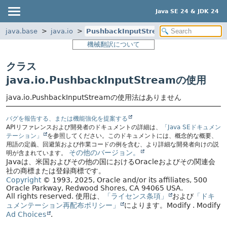
Java SE 24 & JDK 24
java.base
java.io
PushbackInputStream
機械翻訳について
クラス
java.io.PushbackInputStreamの使用
java.io.PushbackInputStreamの使用法はありません
バグを報告する、または機能強化を提案する
APIリファレンスおよび開発者のドキュメントの詳細は、
「Java SEドキュメン
テーション」
を参照してください。このドキュメントには、概念的な概要、
用語の定義、回避策および作業コードの例を含む、より詳細な開発者向けの説
その他のバージョン。
明が含まれています。
Javaは、米国およびその他の国におけるOracleおよびその関連会
社の商標または登録商標です。
Copyright
© 1993, 2025, Oracle and/or its affiliates, 500
Oracle Parkway, Redwood Shores, CA 94065 USA.
All rights reserved.
使用は、
「ライセンス条項」
および
「ドキ
ュメンテーション再配布ポリシー」
によります。
Modify
. Modify
Ad Choices
.