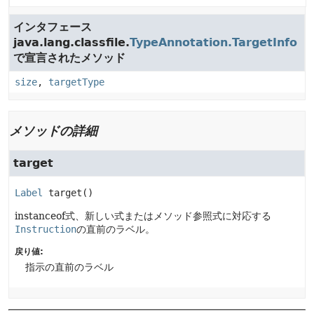
インタフェース
java.lang.classfile.
TypeAnnotation.TargetInfo
で宣言されたメソッド
size
,
targetType
メソッドの詳細
target
Label
target
()
instanceof式、新しい式またはメソッド参照式に対応する
Instruction
の直前のラベル。
戻り値:
指示の直前のラベル