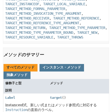
TARGET_INSTANCEOF
,
TARGET_LOCAL_VARIABLE
,
TARGET_METHOD_FORMAL_PARAMETER
,
TARGET_METHOD_INVOCATION_TYPE_ARGUMENT
,
TARGET_METHOD_RECEIVER
,
TARGET_METHOD_REFERENCE
,
TARGET_METHOD_REFERENCE_TYPE_ARGUMENT
,
TARGET_METHOD_RETURN
,
TARGET_METHOD_TYPE_PARAMETER
,
TARGET_METHOD_TYPE_PARAMETER_BOUND
,
TARGET_NEW
,
TARGET_RESOURCE_VARIABLE
,
TARGET_THROWS
メソッドのサマリー
すべてのメソッド
インスタンス・メソッド
抽象メソッド
修飾子と型
メソッド
説明
Label
target
()
instanceof式、新しい式またはメソッド参照式に対応する
Instruction
の直前のラベル。