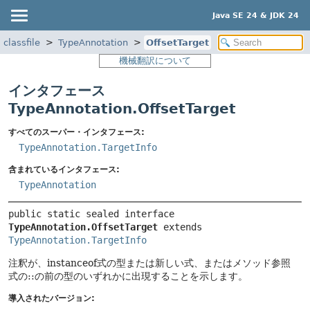
Java SE 24 & JDK 24
.classfile
TypeAnnotation
OffsetTarget
機械翻訳について
インタフェース
TypeAnnotation.OffsetTarget
すべてのスーパー・インタフェース:
TypeAnnotation.TargetInfo
含まれているインタフェース:
TypeAnnotation
public static sealed interface 
TypeAnnotation.OffsetTarget
 extends 
TypeAnnotation.TargetInfo
注釈が、instanceof式の型または新しい式、またはメソッド参照
式の::の前の型のいずれかに出現することを示します。
導入されたバージョン: