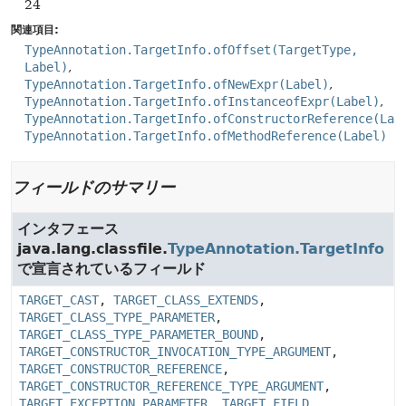
24
関連項目:
TypeAnnotation.TargetInfo.ofOffset(TargetType,
Label)
TypeAnnotation.TargetInfo.ofNewExpr(Label)
TypeAnnotation.TargetInfo.ofInstanceofExpr(Label)
TypeAnnotation.TargetInfo.ofConstructorReference(Lab
TypeAnnotation.TargetInfo.ofMethodReference(Label)
フィールドのサマリー
インタフェース
java.lang.classfile.
TypeAnnotation.TargetInfo
で宣言されているフィールド
TARGET_CAST
,
TARGET_CLASS_EXTENDS
,
TARGET_CLASS_TYPE_PARAMETER
,
TARGET_CLASS_TYPE_PARAMETER_BOUND
,
TARGET_CONSTRUCTOR_INVOCATION_TYPE_ARGUMENT
,
TARGET_CONSTRUCTOR_REFERENCE
,
TARGET_CONSTRUCTOR_REFERENCE_TYPE_ARGUMENT
,
TARGET_EXCEPTION_PARAMETER
,
TARGET_FIELD
,