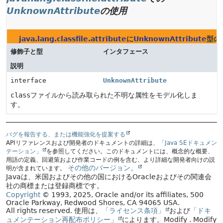
UnknownAttribute
の使用
java.lang.classfile.attribute
に
UnknownAttribute
型の
修飾子と型
インタフェース
説明
interface
UnknownAttribute
class
ファイルから読み取られた不明な属性をモデル化しま
す。
バグを報告する、または機能強化を提案する
APIリファレンスおよび開発者のドキュメントの詳細は、
「Java SEドキュメン
テーション」
を参照してください。このドキュメントには、概念的な概要、
用語の定義、回避策および作業コードの例を含む、より詳細な開発者向けの説
その他のバージョン。
明が含まれています。
Javaは、米国およびその他の国におけるOracleおよびその関連会
社の商標または登録商標です。
Copyright
© 1993, 2025, Oracle and/or its affiliates, 500
Oracle Parkway, Redwood Shores, CA 94065 USA.
All rights reserved.
使用は、
「ライセンス条項」
および
「ドキ
ュメンテーション再配布ポリシー」
によります。
Modify
. Modify