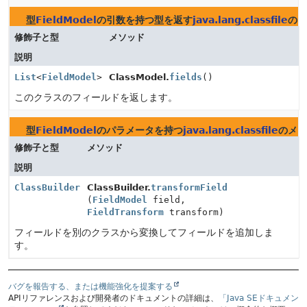
型
FieldModel
の引数を持つ型を返す
java.lang.classfile
のメ
修飾子と型
メソッド
説明
List
<
FieldModel
>
ClassModel.
fields
()
このクラスのフィールドを返します。
型
FieldModel
のパラメータを持つ
java.lang.classfile
のメソ
修飾子と型
メソッド
説明
ClassBuilder
ClassBuilder.
transformField
(
FieldModel
field,
FieldTransform
transform)
フィールドを別のクラスから変換してフィールドを追加しま
す。
バグを報告する、または機能強化を提案する
APIリファレンスおよび開発者のドキュメントの詳細は、
「Java SEドキュメン