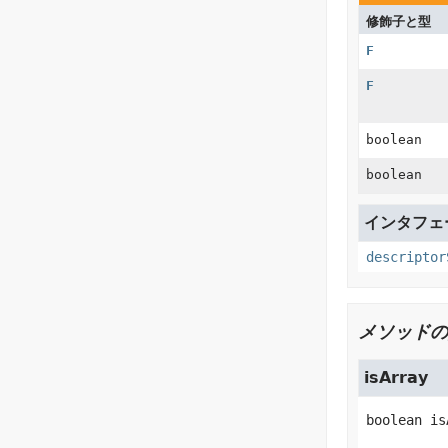
修飾子と型
F
F
boolean
boolean
インタフェース
descriptor
メソッドの
isArray
boolean
is