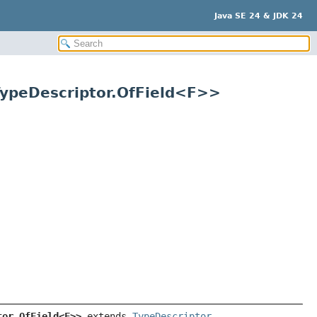
Java SE 24 & JDK 24
peDescriptor.OfField<F>>
tor.OfField<F>>
 extends 
TypeDescriptor