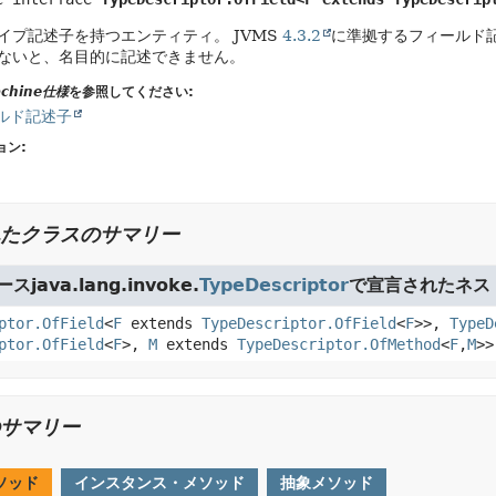
イプ記述子を持つエンティティ。
JVMS
4.3.2
に準拠するフィールド
ないと、名目的に記述できません。
Machine仕様
を参照してください:
ィールド記述子
ョン:
たクラスのサマリー
java.lang.invoke.
TypeDescriptor
で宣言されたネス
ptor.OfField
<
F
extends
TypeDescriptor.OfField
<
F
>>,
TypeD
ptor.OfField
<
F
>,
M
extends
TypeDescriptor.OfMethod
<
F
,
M
>>
サマリー
ソッド
インスタンス・メソッド
抽象メソッド