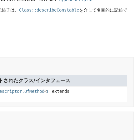
記述子は、
Class::describeConstable
を介して名目的に記述で
トされたクラス/インタフェース
escriptor.OfMethod
<
F
extends