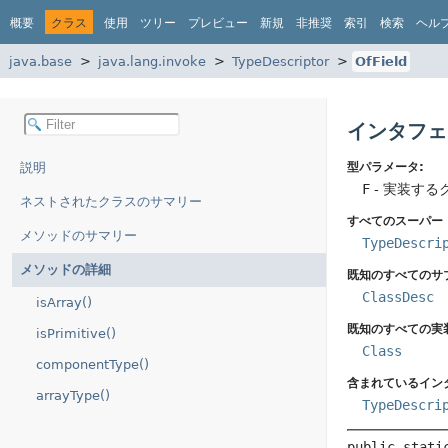
概要
クラス
使用
ツリー
プレビュー
新規
非推奨
索引
検索
ヘル
java.base
java.lang.invoke
TypeDescriptor
OfField
インタフェース
説明
型パラメータ:
F
- 実装する
ネストされたクラスのサマリー
すべてのスーパー
メソッドのサマリー
TypeDescri
メソッドの詳細
既知のすべてのサ
ClassDesc
isArray()
既知のすべての実
isPrimitive()
Class
componentType()
含まれているイン
arrayType()
TypeDescri
public stati