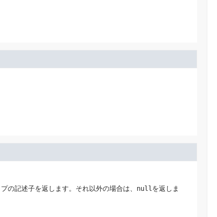
イプの記述子を返します。それ以外の場合は、
null
を返しま