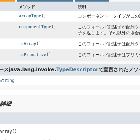
メソッド
説明
arrayType
()
コンポーネント・タイプがこの
componentType
()
このフィールド記述子が配列タ
子を返します。それ以外の場合
isArray
()
このフィールド記述子は配列タ
isPrimitive
()
このフィールド記述子はプリミテ
java.lang.invoke.
TypeDescriptor
で宣言されたメソ
String
詳細
Array
()