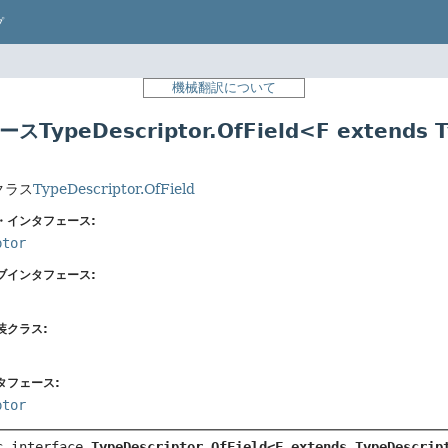
プ
機械翻訳について
TypeDescriptor.OfField<F extends Ty
クラス
TypeDescriptor.OfField
・インタフェース:
ptor
ブインタフェース:
装クラス:
タフェース:
ptor
c interface 
TypeDescriptor.OfField<F extends TypeDescrip