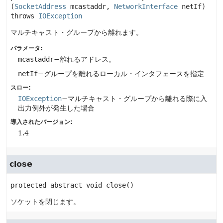
(
SocketAddress
 mcastaddr, 
NetworkInterface
 netIf)
throws 
IOException
マルチキャスト・グループから離れます。
パラメータ:
mcastaddr
−離れるアドレス。
netIf
−グループを離れるローカル・インタフェースを指定
スロー:
IOException
−マルチキャスト・グループから離れる際に入
出力例外が発生した場合
導入されたバージョン:
1.4
close
protected abstract
void
close
()
ソケットを閉じます。