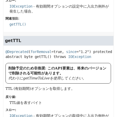
スロー:
IOException
- 有効期間オプションの設定中に入出力例外が
発生した場合。
関連項目:
getTTL()
getTTL
@Deprecated
(
forRemoval
=true, 
since
="1.2") 
protected 
abstract
byte
getTTL
() throws 
IOException
削除予定のため非推奨: このAPI要素は、将来のバージョン
で削除される可能性があります。
代わりにgetTimeToLiveを使用してください。
TTL (有効期間)オプションを取得します。
戻り値:
TTL値を表すバイト
スロー:
IOException
- 有効期間オプションの取得中に入出力例外が