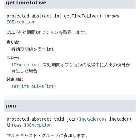
getTimeToLive
protected abstract
int
getTimeToLive
() throws 
IOException
TTL (有効期間)オプションを取得します。
戻り値:
有効期間値を表す
int
スロー:
IOException
- 有効期間オプションの取得中に入出力例外が
発生した場合
関連項目:
setTimeToLive(int)
join
protected abstract
void
join
(
InetAddress
 inetaddr)
throws 
IOException
マルチキャスト・グループに参加します。