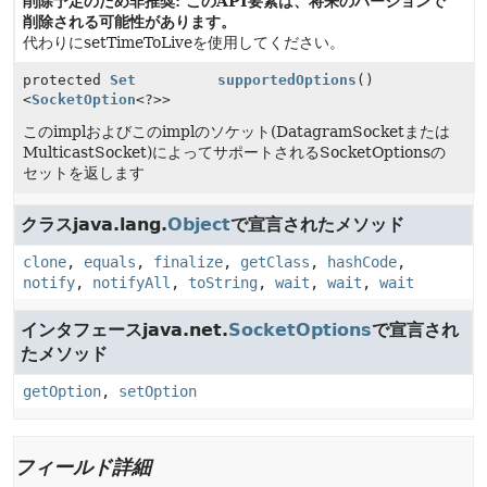
削除予定のため非推奨: このAPI要素は、将来のバージョンで
削除される可能性があります。
代わりにsetTimeToLiveを使用してください。
protected
Set
supportedOptions
()
<
SocketOption
<?>>
このimplおよびこのimplのソケット(DatagramSocketまたは
MulticastSocket)によってサポートされるSocketOptionsの
セットを返します
クラスjava.lang.
Object
で宣言されたメソッド
clone
,
equals
,
finalize
,
getClass
,
hashCode
,
notify
,
notifyAll
,
toString
,
wait
,
wait
,
wait
インタフェースjava.net.
SocketOptions
で宣言され
たメソッド
getOption
,
setOption
フィールド詳細