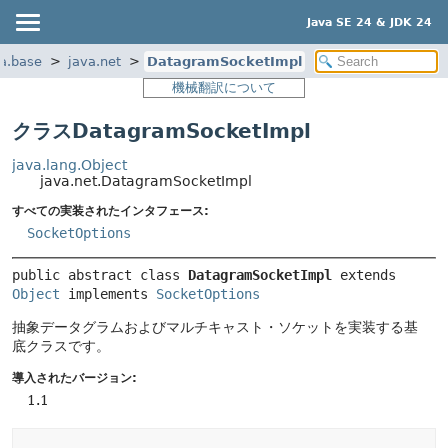
Java SE 24 & JDK 24
a.base
java.net
DatagramSocketImpl
機械翻訳について
クラスDatagramSocketImpl
java.lang.Object
java.net.DatagramSocketImpl
すべての実装されたインタフェース:
SocketOptions
public abstract class 
DatagramSocketImpl
extends 
Object
 implements 
SocketOptions
抽象データグラムおよびマルチキャスト・ソケットを実装する基
底クラスです。
導入されたバージョン:
1.1