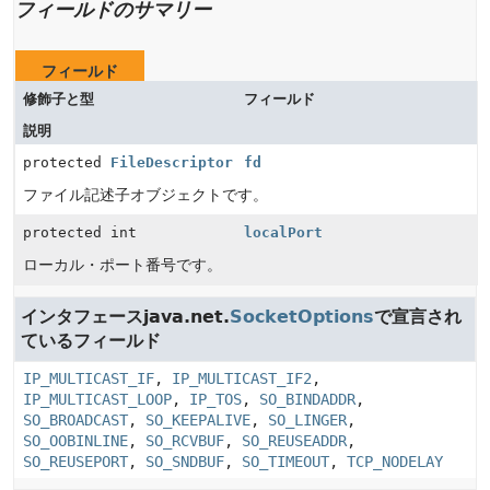
フィールドのサマリー
フィールド
修飾子と型
フィールド
説明
protected
FileDescriptor
fd
ファイル記述子オブジェクトです。
protected int
localPort
ローカル・ポート番号です。
インタフェースjava.net.
SocketOptions
で宣言され
ているフィールド
IP_MULTICAST_IF
,
IP_MULTICAST_IF2
,
IP_MULTICAST_LOOP
,
IP_TOS
,
SO_BINDADDR
,
SO_BROADCAST
,
SO_KEEPALIVE
,
SO_LINGER
,
SO_OOBINLINE
,
SO_RCVBUF
,
SO_REUSEADDR
,
SO_REUSEPORT
,
SO_SNDBUF
,
SO_TIMEOUT
,
TCP_NODELAY