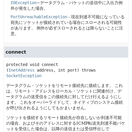
IOException
−データグラム・パケットの送信中に入出力例
外が発生した場合。
PortUnreachableException
- 現在到達不可能になっている
宛先にソケットが接続されている場合にスローされる可能性
があります。
例外が必ずスローされるとは限らないことに注
意。
connect
protected
void
connect
(
InetAddress
 address, int port)
 throws 
SocketException
データグラム・ソケットをリモート接続先に接続します。
これ
は、リモート・アドレスをローカル・ソケットに関連付け、デ
ータグラムの送受信をこの接続先に対してだけ行えるようにし
ます。
これをオーバーライドして、ネイティブのシステム接続
が呼び出されるようにしてもかまいません。
ソケットを接続するリモート接続先が存在しないか到達不可能
の場合、およびそのアドレスに対するICMP転送先到達不能パケ
ットを受信した場合は、以降の送信または受信呼出しで