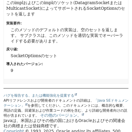
このimplおよびこのimplのソケット(DatagramSocketまたは
MulticastSocket)によってサポートされるSocketOptionsのセ
ットを返します
実装要件:
このメソッドのデフォルトの実装は、空のセットを返しま
す。
サブクラスは、このメソッドを適切な実装でオーバーラ
イドする必要があります。
戻り値:
SocketOptionsのセット
導入されたバージョン:
9
バグを報告する、または機能強化を提案する
APIリファレンスおよび開発者のドキュメントの詳細は、
「Java SEドキュメン
テーション」
を参照してください。このドキュメントには、概念的な概要、
用語の定義、回避策および作業コードの例を含む、より詳細な開発者向けの説
その他のバージョン。
明が含まれています。
Javaは、米国およびその他の国におけるOracleおよびその関連会
社の商標または登録商標です。
Copyright
© 1993, 2025, Oracle and/or its affiliates, 500