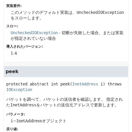
実装要件:
このメソッドのデフォルト実装は、
UncheckedIOException
をスローします。
スロー:
UncheckedIOException
- 切断が失敗した場合、または実装
が指定されていない場合
導入されたバージョン:
1.4
peek
protected abstract
int
peek
(
InetAddress
 i)
 throws 
IOException
パケットを調べて、パケットの送信者を確認します。
指定され
た
InetAddress
をパケットの送信元アドレスで更新します。
パラメータ:
i
−InetAddressオブジェクト
戻り値: