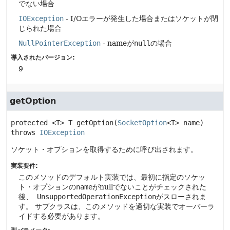
でない場合
IOException
- I/Oエラーが発生した場合またはソケットが閉
じられた場合
NullPointerException
- nameが
null
の場合
導入されたバージョン:
9
getOption
protected
<T>
T
getOption
(
SocketOption
<T> name)
throws 
IOException
ソケット・オプションを取得するために呼び出されます。
実装要件:
このメソッドのデフォルト実装では、最初に指定のソケッ
ト・オプションの
name
がnullでないことがチェックされた
後、
UnsupportedOperationException
がスローされま
す。
サブクラスは、このメソッドを適切な実装でオーバーラ
イドする必要があります。