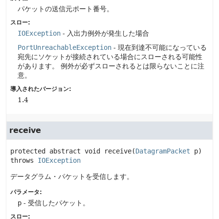
パケットの送信元ポート番号。
スロー:
IOException
- 入出力例外が発生した場合
PortUnreachableException
- 現在到達不可能になっている
宛先にソケットが接続されている場合にスローされる可能性
があります。
例外が必ずスローされるとは限らないことに注
意。
導入されたバージョン:
1.4
receive
protected abstract
void
receive
(
DatagramPacket
 p)
throws 
IOException
データグラム・パケットを受信します。
パラメータ:
p
- 受信したパケット。
スロー: