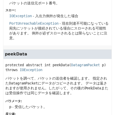
パケットの送信元ポート番号。
スロー:
IOException
- 入出力例外が発生した場合
PortUnreachableException
- 現在到達不可能になっている
宛先にソケットが接続されている場合にスローされる可能性
があります。
例外が必ずスローされるとは限らないことに注
意。
peekData
protected abstract
int
peekData
(
DatagramPacket
 p)
throws 
IOException
パケットを調べて、パケットの送信者を確認します。
指定され
た
DatagramPacket
にデータがコピーされます。
データは返さ
れますが使用されません。したがって、その後のPeekDataまた
は受信操作では同じデータを確認します。
パラメータ:
p
- 受信したパケット。
戻り値: