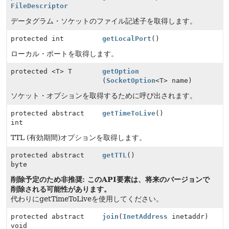
FileDescriptor
データグラム・ソケットのファイル記述子を取得します。
protected int
getLocalPort
()
ローカル・ポートを取得します。
protected <T> T
getOption
(
SocketOption
<T> name)
ソケット・オプションを取得するために呼び出されます。
protected abstract
getTimeToLive
()
int
TTL (有効期間)オプションを取得します。
protected abstract
getTTL
()
byte
削除予定のため非推奨: このAPI要素は、将来のバージョンで
削除される可能性があります。
代わりにgetTimeToLiveを使用してください。
protected abstract
join
(
InetAddress
inetaddr)
void