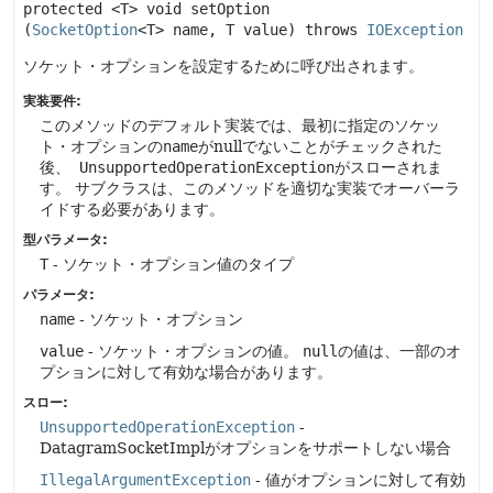
protected
<T>
void
setOption
(
SocketOption
<T> name, T value)
 throws 
IOException
ソケット・オプションを設定するために呼び出されます。
実装要件:
このメソッドのデフォルト実装では、最初に指定のソケッ
ト・オプションの
name
がnullでないことがチェックされた
後、
UnsupportedOperationException
がスローされま
す。
サブクラスは、このメソッドを適切な実装でオーバーラ
イドする必要があります。
型パラメータ:
T
- ソケット・オプション値のタイプ
パラメータ:
name
- ソケット・オプション
value
- ソケット・オプションの値。
null
の値は、一部のオ
プションに対して有効な場合があります。
スロー:
UnsupportedOperationException
-
DatagramSocketImplがオプションをサポートしない場合
IllegalArgumentException
- 値がオプションに対して有効