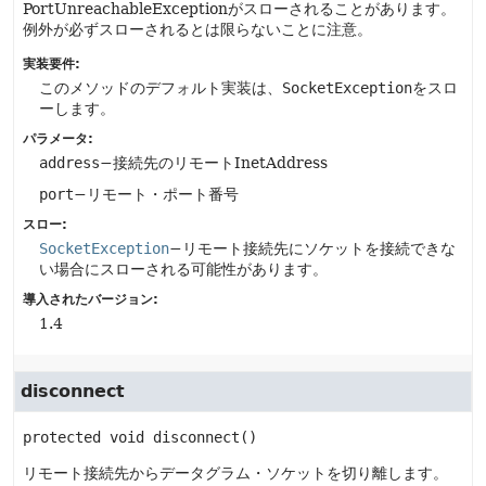
PortUnreachableExceptionがスローされることがあります。
例外が必ずスローされるとは限らないことに注意。
実装要件:
このメソッドのデフォルト実装は、
SocketException
をスロ
ーします。
パラメータ:
address
−接続先のリモートInetAddress
port
−リモート・ポート番号
スロー:
SocketException
−リモート接続先にソケットを接続できな
い場合にスローされる可能性があります。
導入されたバージョン:
1.4
disconnect
protected
void
disconnect
()
リモート接続先からデータグラム・ソケットを切り離します。