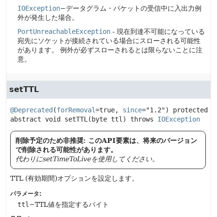
IOException
−データグラム・パケットの受信中に入出力例
外が発生した場合。
PortUnreachableException
- 現在到達不可能になっている
宛先にソケットが接続されている場合にスローされる可能性
があります。
例外が必ずスローされるとは限らないことに注
意。
setTTL
@Deprecated
(
forRemoval
=true, 
since
="1.2") 
protected 
abstract
void
setTTL
(byte ttl)
 throws 
IOException
削除予定のため非推奨: このAPI要素は、将来のバージョン
で削除される可能性があります。
代わりにsetTimeToLiveを使用してください。
TTL (有効期間)オプションを設定します。
パラメータ:
ttl
−TTL値を指定するバイト