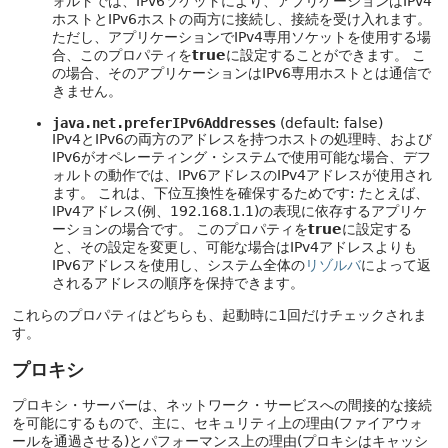
ォルトでは、IPv6ソケットにより、アプリケーションはIPv4
ホストとIPv6ホストの両方に接続し、接続を受け入れます。
ただし、アプリケーションでIPv4専用ソケットを使用する場
合、このプロパティを
true
に設定することができます。
こ
の場合、そのアプリケーションはIPv6専用ホストとは通信で
きません。
java.net.preferIPv6Addresses
(default: false)
IPv4とIPv6の両方のアドレスを持つホストの処理時、および
IPv6がオペレーティング・システムで使用可能な場合、デフ
ォルトの動作では、IPv6アドレスのIPv4アドレスが使用され
ます。
これは、下位互換性を確保するためです: たとえば、
IPv4アドレス(例、192.168.1.1)の表現に依存するアプリケ
ーションの場合です。
このプロパティを
true
に設定する
と、その設定を変更し、可能な場合はIPv4アドレスよりも
IPv6アドレスを使用し、システム全体の
リゾルバ
によって返
されるアドレスの順序を保持できます。
これらのプロパティはどちらも、起動時に1回だけチェックされま
す。
プロキシ
プロキシ・サーバーは、ネットワーク・サービスへの間接的な接続
を可能にするもので、主に、セキュリティ上の理由(ファイアウォ
ールを通過させる)とパフォーマンス上の理由(プロキシはキャッシ