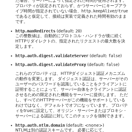
た場合、サーバーによって指定された時間が使用されます。
プロパティが設定されておらず、かつサーバーにキープアラ
イブ時間が指定されていない場合、
http.keepAlive
が
true
であると仮定して、接続は実装で定義された時間有効のまま
です。
http.maxRedirects
(default:
20
)
この整数値は、自動的にプロトコル・ハンドラが後に続く
HTTPリダイレクトの、指定されたリクエストの最大数を決
定します。
http.auth.digest.validateServer
(default:
false
)
http.auth.digest.validateProxy
(default:
false
)
これらのプロパティは、HTTPダイジェスト認証メカニズム
の動作を変更します。
ダイジェスト認証は、サーバーがその
ユーザーのパスワードを認識していることをクライアントに
証明することによって、サーバー自体をクライアントに認証
させるための限定された機能をサーバーに提供します。
ただ
し、すべてのHTTPサーバーがこの機能をサポートしている
わけではなく、デフォルトでオフになっています。
プロパテ
ィをtrueに設定して、オリジン・サーバーまたはプロキシ・
サーバーによる認証に対してこのチェックを強制できます。
http.auth.ntlm.domain
(default: <none>)
NTLMは別の認証スキームです。
必要に応じて、