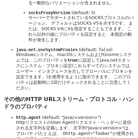
る一般的なバリエーションが含まれません。
socksProxyVersion
(default:
5
)
サーバーでサポートされているSOCKSプロトコルのバ
ージョン。
デフォルトはSOCKS V5を示す
5
です。
ま
たは、SOCKS V4に
4
を指定することもできます。
こ
れら以外の値にプロパティを設定すると、未指定の動
作が発生します。
java.net.useSystemProxies
(default:
false
)
Windowsシステム、macOSシステムおよびGnomeシステ
ムでは、このプロパティを
true
に設定してjava.netスタッ
クにシステム・プロキシ設定(これらすべてのシステムでは、
ユーザー・インタフェースを介してグローバルにプロキシを
設定できます。)を使用するように指示できます。
このプロ
パティは起動時に1回だけチェックされることに注意してく
ださい。
その他のHTTP URLストリーム・プロトコル・ハン
ドラのプロパティ
http.agent
(default: "Java/<version>")
HttpリクエストのUser-Agentリクエスト・ヘッダーに送信
される文字列を定義します。
文字列"Java/<version>"は、
プロパティ(たとえば、
-Dhttp.agent="foobar"
が使用され