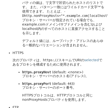
パティの値は、'|'文字で区切られたホストのリストで
す。
また、パターン一致にはワイルドカード文字'*'を
使用できます。
たとえば、
-
Dhttp.nonProxyHosts="*.example.com|localhost
プロキシ・サーバーが指定されている場合でも、
example.comドメイン(サブドメインを含む)および
localhost内のすべてのホストに直接アクセスすること
を示します。
デフォルト値には、ループバック・アドレスのあらゆ
る一般的なバリエーションが含まれません。
HTTPS
次のプロパティは、
https://
スキームでURIの
selected
で
あるプロキシを構成するために使用されます。
https.proxyHost
(default: <none>)
プロキシ・サーバーのホスト名(アドレス)。
https.proxyPort
(default:
443
)
プロキシ・サーバーのポート番号。
HTTPSプロトコルは、HTTPプロトコルと同じ
nonProxyHostsプロパティを使用します。
FTP