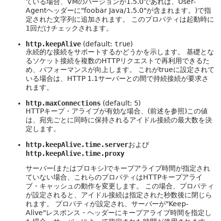
ている場合、VMのバージョンが1.5.0であれば、User-
Agentヘッダーに"foobar Java/1.5.0"が含まれます。)で指
定された文字列に追加されます。
このプロパティは起動時に
1回だけチェックされます。
http.keepAlive
(default:
true
)
永続的な接続をサポートするかどうかを示します。
基礎とな
るソケット接続を複数のHTTPリクエストで再利用できるた
め、パフォーマンスが向上します。
これがtrueに設定されて
いる場合は、HTTP 1.1サーバーとの間で持続接続が要求さ
れます。
http.maxConnections
(default:
5
)
HTTPキープ・アライブが有効な場合、(前述を参照)この値
は、宛先ごとに同時に保持されるアイドル接続の最大数を決
定します。
http.keepAlive.time.server
および
http.keepAlive.time.proxy
サーバー(またはプロキシ)でキープアライブ時間が指定され
ていない場合、これらのプロパティはHTTPキープアライ
ブ・キャッシュの動作を変更します。
この場合、プロパティ
が設定されると、アイドル接続は指定された秒数後に閉じら
れます。
プロパティが設定され、サーバーが"Keep-
Alive"レスポンス・ヘッダーにキープアライブ時間を指定し