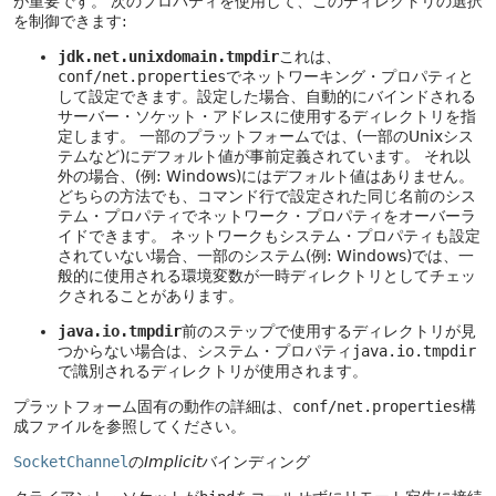
が重要です。
次のプロパティを使用して、このディレクトリの選択
を制御できます:
jdk.net.unixdomain.tmpdir
これは、
conf/net.properties
でネットワーキング・プロパティと
して設定できます。設定した場合、自動的にバインドされる
サーバー・ソケット・アドレスに使用するディレクトリを指
定します。
一部のプラットフォームでは、(一部のUnixシス
テムなど)にデフォルト値が事前定義されています。
それ以
外の場合、(例: Windows)にはデフォルト値はありません。
どちらの方法でも、コマンド行で設定された同じ名前のシス
テム・プロパティでネットワーク・プロパティをオーバーラ
イドできます。
ネットワークもシステム・プロパティも設定
されていない場合、一部のシステム(例: Windows)では、一
般的に使用される環境変数が一時ディレクトリとしてチェッ
クされることがあります。
java.io.tmpdir
前のステップで使用するディレクトリが見
つからない場合は、システム・プロパティ
java.io.tmpdir
で識別されるディレクトリが使用されます。
プラットフォーム固有の動作の詳細は、
conf/net.properties
構
成ファイルを参照してください。
SocketChannel
の
Implicit
バインディング