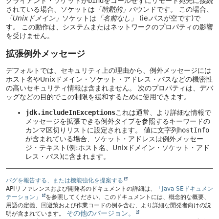
クライアント・ソケットが
bind
をコールせずにリモート宛先に接続
されている場合、ソケットは
「暗黙的」
バウンドです。
この場合、
「Unixドメイン」
ソケットは
「名前なし」
(ie.パスが空です)で
す。
この動作は、システムまたはネットワークのプロパティの影響
を受けません。
拡張例外メッセージ
デフォルトでは、セキュリティ上の理由から、例外メッセージには
ホスト名やUnixドメイン・ソケット・アドレス・パスなどの機密性
の高いセキュリティ情報は含まれません。
次のプロパティは、デバ
ッグなどの目的でこの制限を緩和するために使用できます。
jdk.includeInExceptions
これは通常、より詳細な情報で
メッセージを拡張できる例外タイプを参照するキーワードの
カンマ区切りリストに設定されます。
値に文字列
hostInfo
が含まれている場合、ソケット・アドレスは例外メッセー
ジ・テキスト(例:ホスト名、Unixドメイン・ソケット・アド
レス・パス)に含まれます。
バグを報告する、または機能強化を提案する
APIリファレンスおよび開発者のドキュメントの詳細は、
「Java SEドキュメン
テーション」
を参照してください。このドキュメントには、概念的な概要、
用語の定義、回避策および作業コードの例を含む、より詳細な開発者向けの説
その他のバージョン。
明が含まれています。