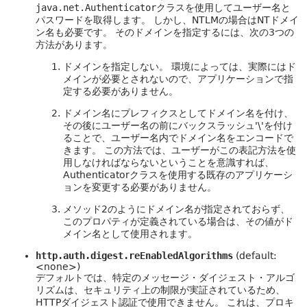
java.net.Authenticator
クラスを使用してユーザー名と
パスワードを取得します。
しかし、NTLMの場合はNTドメイ
ン名も必要です。
そのドメインを指定するには、次の3つの
方法があります。
ドメインを指定しない。
環境によっては、実際にはド
メインが必要とされないので、アプリケーションで指
定する必要がありません。
ドメイン名にプレフィクスとしてドメイン名を付け、
その後にユーザー名の前にバックスラッシュ'\'を付け
ることで、ユーザー名内でドメイン名をエンコードで
きます。
この方法では、ユーザーがこの表記方法を使
用しなければならないということを意識すれば、
Authenticatorクラスを使用する既存のアプリケーシ
ョンを変更する必要がありません。
メソッド2のようにドメイン名が指定されておらず、
このプロパティが定義されている場合は、その値がド
メイン名として使用されます。
http.auth.digest.reEnabledAlgorithms
(default:
<none>)
デフォルトでは、特定のメッセージ・ダイジェスト・アルゴ
リズムは、セキュリティ上の制限が実証されているため、
HTTPダイジェスト認証で使用できません。
これは、プロキ