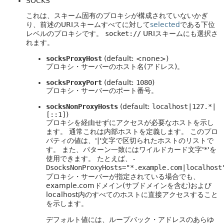
SOCKS
これは、スキーム固有のプロキシが構成されていないかぎ
り、前述のURIスキームすべてに対して
selected
である下位
レベルのプロキシです。
socket://
URIスキームにも選択さ
れます。
socksProxyHost
(default: <none>)
プロキシ・サーバーのホスト名(アドレス)。
socksProxyPort
(default:
1080
)
プロキシ・サーバーのポート番号。
socksNonProxyHosts
(default:
localhost|127.*|
[::1]
)
プロキシを経由せずにアクセスが必要なホストを示し
ます。
通常これは内部ホストを定義します。
このプロ
パティの値は、'|'文字で区切られたホストのリストで
す。
また、パターン一致にはワイルドカード文字'*'を
使用できます。
たとえば、
-
DsocksNonProxyHosts="*.example.com|localhost
プロキシ・サーバーが指定されている場合でも、
example.comドメイン(サブドメインを含む)および
localhost内のすべてのホストに直接アクセスすること
を示します。
デフォルト値には、ループバック・アドレスのあらゆ