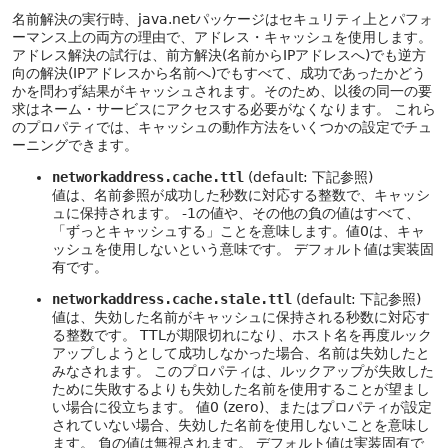
名前解決の実行時、java.netパッケージはセキュリティ上とパフォ
ーマンス上の両方の理由で、アドレス・キャッシュを使用します。
アドレス解決の試行は、前方解決(名前からIPアドレスへ)でも逆方
向の解決(IPアドレスから名前へ)でもすべて、成功であったかどう
かを問わず結果がキャッシュされます。そのため、以後の同一の要
求はネーム・サービスにアクセスする必要がなくなります。
これら
のプロパティでは、キャッシュの動作方法をいくつかの設定でチュ
ーニングできます。
networkaddress.cache.ttl
(default: 下記参照)
値は、名前参照が成功した秒数に対応する整数で、キャッシ
ュに保持されます。
-1の値や、その他の負の値はすべて、
「ずっとキャッシュする」ことを意味します。値0は、キャ
ッシュを使用しないという意味です。
デフォルト値は実装固
有です。
networkaddress.cache.stale.ttl
(default: 下記参照)
値は、失効した名前がキャッシュに保持される秒数に対応す
る整数です。
TTLが期限切れになり、ホスト名を再度ルック
アップしようとして成功しなかった場合、名前は失効したと
みなされます。
このプロパティは、ルックアップが失敗した
ために失敗するよりも失効した名前を使用することが望まし
い場合に役立ちます。
値0 (zero)、またはプロパティが設定
されていない場合、失効した名前を使用しないことを意味し
ます。
負の値は無視されます。
デフォルト値は実装固有で