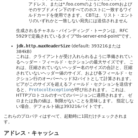
アドレス、または*.foo.comのようにfoo.comおよび
そのサブドメイン下のすべてのホストに一致するワイ
ルドカードを使用できます。
CBTは、リスト・エント
リのいずれかと一致しない宛先には送信されません
生成されるチャネル・バインディング・トークンは、RFC
5929で定義されているタイプ"tls-server-end-point"です。
jdk.http.maxHeaderSize
(default: 393216または
384kB)
これは、クライアントが受け入れられるように準備されてい
るヘッダー・フィールド・セクションの最大サイズです。
こ
れは、圧縮されていないヘッダー名のサイズの合計と、圧縮
されていないヘッダー値のサイズ、および各フィールド・セ
クション行のオーバーヘッド32バイトとして計算されます。
ピアがこのサイズを超えるフィールド・セクションを送信す
ると、
ProtocolException
が呼び出されます。
これは、
HTTPプロトコルのすべてのバージョンに適用されます。
ゼ
ロまたは負の値は、制限がないことを意味します。
指定しな
い場合、デフォルト値は393216バイトです。
これらのプロパティはすべて、起動時に1回だけチェックされま
す。
アドレス・キャッシュ