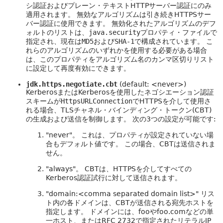
シ認証およびプレーン・テキストHTTPサーバー認証にのみ
適用されます。
無効なアルゴリズムは引き続きHTTPSサー
バー認証に使用できます。
無効化されたアルゴリズムのデフ
ォルトのリストは、
java.security
プロパティ・ファイルで
指定され、現在は
MD5
および
SHA-1
で構成されています。
こ
れらのアルゴリズムのいずれかを使用する必要がある場合
は、このプロパティをアルゴリズム名のカンマ区切りリスト
に設定して再度有効にできます。
jdk.https.negotiate.cbt
(default: <never>)
KerberosまたはKerberosを使用したネゴシエーション認証
スキームが
HttpsURLConnection
でHTTPSを介して使用さ
れる場合、TLSチャネル・バインディング・トークン(CBT)
の生成および送信を制御します。
次の3つの設定が可能です:
"never"。
これは、プロパティが設定されていない場
合もデフォルト値です。
この場合、CBTは送信されま
せん。
"always"。
CBTは、HTTPSを介してすべての
Kerberos認証試行に対して送信されます。
"domain:<comma separated domain list>" リス
ト内の各ドメインは、CBTが送信される宛先ホストを
指定します。
ドメインには、fooやfoo.comなどの単
一ホスト、またはRFC 2732で指定されたリテラルIP