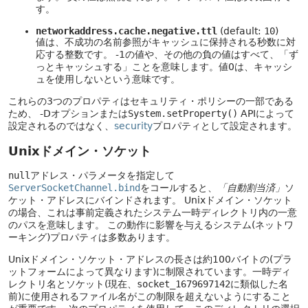
す。
networkaddress.cache.negative.ttl
(default:
10
)
値は、不成功の名前参照がキャッシュに保持される秒数に対
応する整数です。
-1の値や、その他の負の値はすべて、「ず
っとキャッシュする」ことを意味します。値0は、キャッシ
ュを使用しないという意味です。
これらの3つのプロパティはセキュリティ・ポリシーの一部である
ため、 -Dオプションまたは
System.setProperty()
APIによって
設定されるのではなく、
security
プロパティとして設定されます。
Unixドメイン・ソケット
null
アドレス・パラメータを指定して
ServerSocketChannel.bind
をコールすると、
「自動割当済」
ソ
ケット・アドレスにバインドされます。
Unixドメイン・ソケット
の場合、これは事前定義されたシステム一時ディレクトリ内の一意
のパスを意味します。
この動作に影響を与えるシステム(ネットワ
ーキング)プロパティは多数あります。
Unixドメイン・ソケット・アドレスの長さは約100バイトの(プラ
ットフォームによって異なります)に制限されています。一時ディ
レクトリ名とソケット(現在、
socket_1679697142
に類似した名
前)に使用されるファイル名がこの制限を超えないようにすること