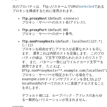
次のプロパティは、
ftp://
スキームでURIの
selected
である
プロキシを構成するために使用されます。
ftp.proxyHost
(default: <none>)
プロキシ・サーバーのホスト名(アドレス)。
ftp.proxyPort
(default:
80
)
プロキシ・サーバーのポート番号。
ftp.nonProxyHosts
(default :
localhost|127.*|
[::1]
)
プロキシを経由せずにアクセスが必要なホストを示し
ます。
通常これは内部ホストを定義します。
このプロ
パティの値は、'|'文字で区切られたホストのリストで
す。
また、パターン一致にはワイルドカード文字'*'を
使用できます。
たとえば、
-
Dftp.nonProxyHosts="*.example.com|localhost"
プロキシ・サーバーが指定されている場合でも、
example.comドメイン(サブドメインを含む)および
localhost内のすべてのホストに直接アクセスすること
を示します。
デフォルト値には、ループバック・アドレスのあらゆ
る一般的なバリエーションが含まれません。