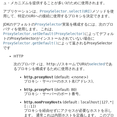
ュ・メカニズムを提供することが多い)のために使用されます。
アプリケーションは、
ProxySelector.select(URI)
メソッドを使
用して、特定のURIへの接続に使用するプロキシを決定できます。
JDKのデフォルトの
ProxySelector
実装を構成するには、次のプロ
パティを使用します。
これは、
ProxySelector.setDefault(ProxySelector)
によってデフォル
トのProxySelectorがインストールされていない場合に
ProxySelector.getDefault()
によって返されるProxySelector
です
HTTP
次のプロパティは、
http://
スキームでURIの
selected
であ
るプロキシを構成するために使用されます。
http.proxyHost
(default: <none>)
プロキシ・サーバーのホスト名(アドレス)。
http.proxyPort
(default:
80
)
プロキシ・サーバーのポート番号。
http.nonProxyHosts
(default :
localhost|127.*|
[::1]
)
プロキシを経由せずにアクセスが必要なホストを示し
ます。
通常これは内部ホストを定義します。
このプロ