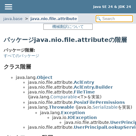
Java SE 24 & JDK 24
java.base
java.nio.file.attribute
機械翻訳について
パッケージjava.nio.file.attributeの階層
パッケージ階層:
すべてのパッケージ
クラス階層
java.lang.
Object
java.nio.file.attribute.
AclEntry
java.nio.file.attribute.
AclEntry.Builder
java.nio.file.attribute.
FileTime
(java.lang.
Comparable
<T>を実装)
java.nio.file.attribute.
PosixFilePermissions
java.lang.
Throwable
(java.io.
Serializable
を実装)
java.lang.
Exception
java.io.
IOException
java.nio.file.attribute.
UserPrinc
java.nio.file.attribute.
UserPrincipalLookupServi