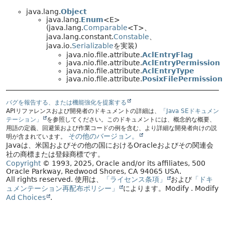
java.lang.
Object
java.lang.
Enum
<E>
(java.lang.
Comparable
<T>、
java.lang.constant.
Constable
、
java.io.
Serializable
を実装)
java.nio.file.attribute.
AclEntryFlag
java.nio.file.attribute.
AclEntryPermission
java.nio.file.attribute.
AclEntryType
java.nio.file.attribute.
PosixFilePermission
バグを報告する、または機能強化を提案する
APIリファレンスおよび開発者のドキュメントの詳細は、
「Java SEドキュメン
テーション」
を参照してください。このドキュメントには、概念的な概要、
用語の定義、回避策および作業コードの例を含む、より詳細な開発者向けの説
その他のバージョン。
明が含まれています。
Javaは、米国およびその他の国におけるOracleおよびその関連会
社の商標または登録商標です。
Copyright
© 1993, 2025, Oracle and/or its affiliates, 500
Oracle Parkway, Redwood Shores, CA 94065 USA.
All rights reserved.
使用は、
「ライセンス条項」
および
「ドキ
ュメンテーション再配布ポリシー」
によります。
Modify
. Modify
Ad Choices
.